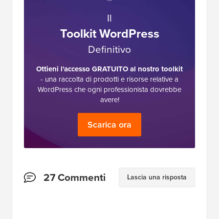
Il
Toolkit WordPress
Definitivo
Ottieni l'accesso GRATUITO al nostro toolkit
- una raccolta di prodotti e risorse relative a
WordPress che ogni professionista dovrebbe
avere!
Scarica ora
Interazioni
27 Commenti
Lascia una risposta
del
lettore