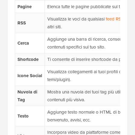
Pagine
Elenca tutte le pagine pubblicate sul tuo sito.
Visualizza le voci da qualsiasi
feed RSS
, util
RSS
altri siti.
Aggiunge una barra di ricerca, consentendo ai 
Cerca
contenuti specifici sul tuo sito.
Shortcode
Ti consente di inserire shortcode da plugin o
Visualizza collegamenti ai tuoi profili di soci
Icone Social
temi/plugin).
Nuvola di
Mostra una nuvola dei tuoi tag più utilizzati,
Tag
contenuti più visiva.
Aggiunge testo normale o HTML di base, ver
Testo
benvenuto, avvisi, ecc.
Incorpora video da piattaforme come YouTub