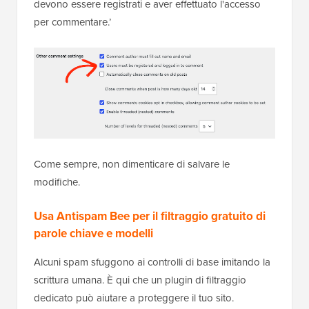
spammer possono inondare continuamente i tuoi
moduli con link automatizzati. Limitare i commenti ai
titolari di account registrati garantisce che solo gli
utenti verificati possano pubblicare. Ciò impone un
livello di responsabilità che la maggior parte dei bot
non si preoccuperà di aggirare.
Poiché richiede ai lettori di compiere il passo
aggiuntivo di creare e accedere a un account, questo
approccio è più adatto per
siti di appartenenza
, forum
online e comunità private.
Se gestisci un blog aperto e pubblico, ti consigliamo
invece di utilizzare un servizio di filtraggio
automatizzato o una sfida per il lettore, poiché questi
aggiungono meno attrito.