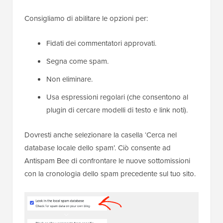
Alcuni spam sfuggono ai controlli di base imitando la
scrittura umana. È qui che un plugin di filtraggio
dedicato può aiutare a proteggere il tuo sito.
Antispam Bee
è un eccellente plugin antispam
gratuito e rispettoso della privacy che non richiede
una chiave API o la registrazione di un account.
L'installazione di Antispam Bee ti fornisce un potente
set di regole locali per analizzare i dati dei commenti
prima ancora che raggiungano il tuo database.
Una volta attivato, puoi configurare le tue regole
andando su
Impostazioni » Antispam Bee
.