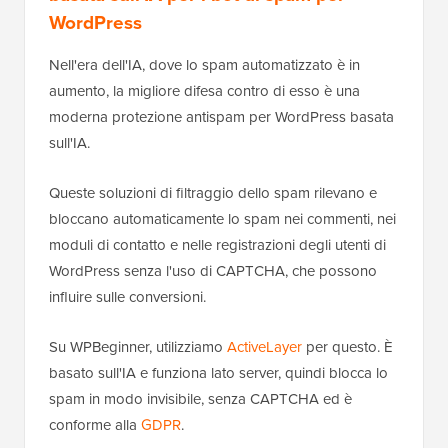
Per disabilitare queste notifiche, vai alla schermata
Impostazioni » Discussione
nella tua bacheca di
WordPress. Qui, deseleziona la casella accanto a
‘Notifica di link da altri blog (pingback e trackback)
sui nuovi articoli.’
Fatto ciò, non dimenticare di fare clic su ‘Salva
modifiche’ in fondo alla schermata.
Tieni presente che la modifica di questa opzione
protegge solo i post che pubblichi da questo
momento in poi. Se desideri ripulire i contenuti che hai
già pubblicato in passato, puoi seguire la nostra
guida passo passo su
come disabilitare trackback e