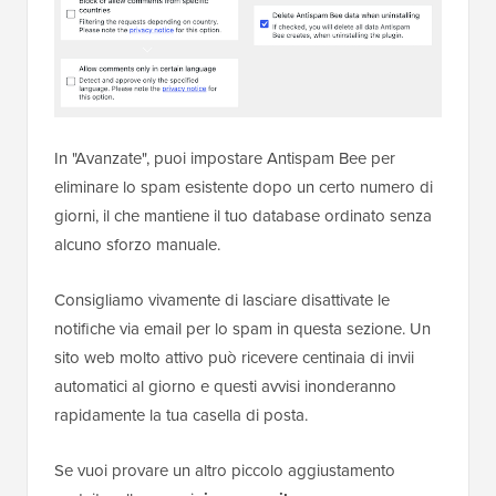
Consigliamo di abilitare le opzioni per:
Fidati dei commentatori approvati.
Segna come spam.
Non eliminare.
Usa espressioni regolari (che consentono al
plugin di cercare modelli di testo e link noti).
Dovresti anche selezionare la casella ‘Cerca nel
database locale dello spam’. Ciò consente ad
Antispam Bee di confrontare le nuove sottomissioni