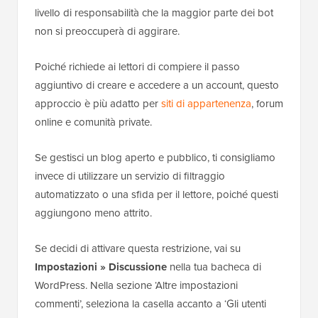
Ecco la nostra guida dettagliata su
come aggiungere
Cloudflare Turnstile CAPTCHA in WordPress
.
Google reCAPTCHA è un'altra opzione, che puoi
aggiungere con il plugin
Advanced Google
reCAPTCHA
. Non lo consigliamo più perché Google
ha limitato il suo livello gratuito a 10.000 valutazioni al
mese per tutta la tua organizzazione, mentre
Cloudflare Turnstile rimane gratuito senza limiti.
Limita o Richiedi accesso per commentare
Un altro modo davvero efficace per fermare lo spam
nei commenti di WordPress è controllare chi è
autorizzato a partecipare ai commenti.
Se la tua sezione commenti è aperta a tutti, gli