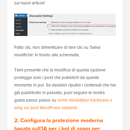
Disabilita trackback e pingback.
I trackback e i pingback ti notificano quando un altro
sito web afferma di aver linkato uno dei tuoi post del
blog.
Originariamente progettati per aiutare i blogger a
connettere conversazioni tra diversi siti web, ora
vengono comunemente abusati dagli spammer per
inviare notifiche di link fasulle.
Disattivare questa funzione rimuove completamente
un'intera categoria di notifiche spazzatura dalla tua
bacheca.