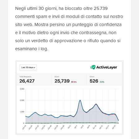
ping sui post WordPress esistenti
.
2. Configura la protezione moderna
basata sull'IA per i bot di spam per
WordPress
Nell'era dell'IA, dove lo spam automatizzato è in
aumento, la migliore difesa contro di esso è una
moderna protezione antispam per WordPress basata
sull'IA.
Queste soluzioni di filtraggio dello spam rilevano e
bloccano automaticamente lo spam nei commenti, nei
moduli di contatto e nelle registrazioni degli utenti di
WordPress senza l'uso di CAPTCHA, che possono
influire sulle conversioni.
Su WPBeginner, utilizziamo
ActiveLayer
per questo. È