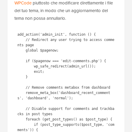
WPCode
piuttosto che modificare direttamente i file
del tuo tema, in modo che un aggiornamento del
tema non possa annullarlo.
1
add_action(
'admin_init'
, 
function
() {
2
// Redirect any user trying 
to access comments page
3
global
$pagenow
;
4
5
if
(
$pagenow
=== 
'edit-
comments.php'
) {
6
wp_safe_redirect(admin_u
rl());
7
exit
;
8
}
9
1
// Remove comments metabox 
0
from dashboard