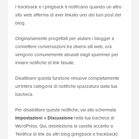
contenuti più vecchi senza toccare i tuoi post più
recenti. Se non ti aspetti commenti sui vecchi post,
allora WordPress può chiuderli automaticamente
dopo un certo numero di giorni.
Questo dà ai bot di spam meno possibilità di colpire i
tuoi contenuti archiviati.
Per configurare questo, vai su
Impostazioni »
Discussione
e trova la sezione ‘Altre impostazioni
commenti’. Seleziona la casella accanto a ‘Chiudi
automaticamente i commenti sui post più vecchi di [X]
giorni’, quindi imposta un limite sensato come 30 o 90
giorni.