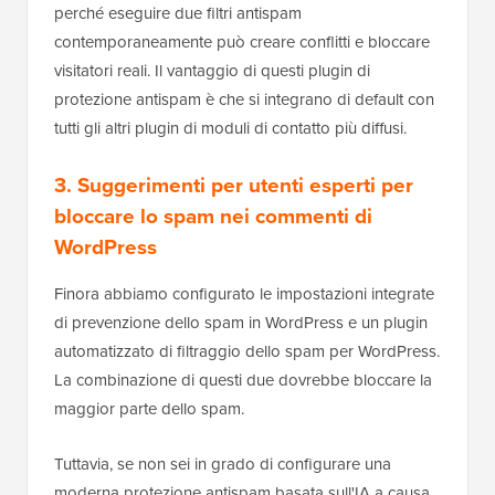
Il piano gratuito include 1.000 controlli antispam
senza carta di credito, e i piani a pagamento partono
da circa $4 al mese fatturati annualmente.
Gli altri due plugin di filtraggio dello spam più
popolari per WordPress che potresti provare sono
Akismet
o
CleanTalk
.
Akismet è molto popolare e ancora una buona scelta
per i blog personali, dove il suo piano "name your
price" può essere gratuito per i siti non commerciali.
Ma hanno aumentato significativamente i loro prezzi
per i siti commerciali, il che è piuttosto costoso per le