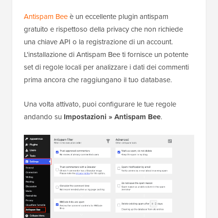
Se decidi di attivare questa restrizione, vai su
Impostazioni » Discussione
nella tua bacheca di
WordPress. Nella sezione ‘Altre impostazioni
commenti’, seleziona la casella accanto a ‘Gli utenti
devono essere registrati e aver effettuato l'accesso
per commentare.’
Come sempre, non dimenticare di salvare le
modifiche.
Usa Antispam Bee per il filtraggio gratuito di
parole chiave e modelli