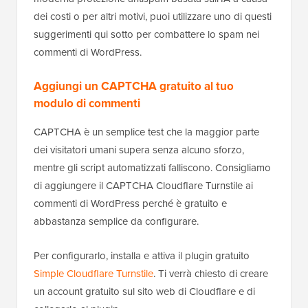
piccole imprese. Per un sito aziendale, ti
indirizzeremmo ad ActiveLayer o CleanTalk.
Qualunque strumento tu scelga, attieniti a uno solo,
perché eseguire due filtri antispam
contemporaneamente può creare conflitti e bloccare
visitatori reali. Il vantaggio di questi plugin di
protezione antispam è che si integrano di default con
tutti gli altri plugin di moduli di contatto più diffusi.
3. Suggerimenti per utenti esperti per
bloccare lo spam nei commenti di
WordPress
Finora abbiamo configurato le impostazioni integrate
di prevenzione dello spam in WordPress e un plugin
automatizzato di filtraggio dello spam per WordPress.
La combinazione di questi due dovrebbe bloccare la