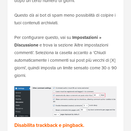
utile quando vuoi che vengano rimossi solo da
pagine specifiche, come le tue pagine Contatti o Chi
siamo, che raramente necessitano di una sezione
commenti.
Per fare ciò, apri la pagina nell'editor dei contenuti di
WordPress. Quindi fai clic sull'opzione ‘Discussione’
nella barra laterale destra e seleziona ‘Chiuso.’
Puoi anche impedire che lo spam si accumuli sui