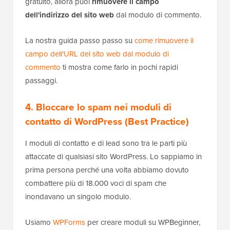
con la cronologia dello spam precedente sul tuo sito.
In "Avanzate", puoi impostare Antispam Bee per
eliminare lo spam esistente dopo un certo numero di
giorni, il che mantiene il tuo database ordinato senza
alcuno sforzo manuale.
Consigliamo vivamente di lasciare disattivate le
notifiche via email per lo spam in questa sezione. Un
sito web molto attivo può ricevere centinaia di invii