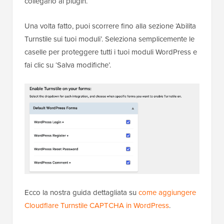
maggior parte dello spam.
Tuttavia, se non sei in grado di configurare una
moderna protezione antispam basata sull'IA a causa
dei costi o per altri motivi, puoi utilizzare uno di questi
suggerimenti qui sotto per combattere lo spam nei
commenti di WordPress.
Aggiungi un CAPTCHA gratuito al tuo
modulo di commenti
CAPTCHA è un semplice test che la maggior parte
dei visitatori umani supera senza alcuno sforzo,
mentre gli script automatizzati falliscono. Consigliamo
di aggiungere il CAPTCHA Cloudflare Turnstile ai
commenti di WordPress perché è gratuito e
abbastanza semplice da configurare.