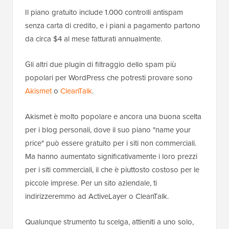
basato sull'IA e funziona lato server, quindi blocca lo
spam in modo invisibile, senza CAPTCHA ed è
conforme alla
GDPR
.
Negli ultimi 30 giorni, ha bloccato oltre 25.739
commenti spam e invii di moduli di contatto sul nostro
sito web. Mostra persino un punteggio di confidenza
e il motivo dietro ogni invio che contrassegna, non
solo un verdetto di approvazione o rifiuto quando si
esaminano i log.