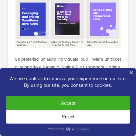
Se preferisci un aiuto individuale, puoi inviare un ticket
di supporto e il team di SolidWP ti risponderà il prima
possibile.
Recensione Solid Security: Prezzi e Piani
Se hai appena iniziato o hai un budget limitato, puoi
scaricare la versione lite di Solid Security da
WordPress.org. Questo plugin gratuito viene fornito
con sei diversi modelli di sito, così puoi proteggere
rapidamente e facilmente tutti i tipi di siti web.