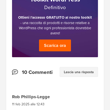
Definitivo
Ottieni l'accesso GRATUITO al nostro toolkit
- una raccolta di prodotti e risorse relative a
WordPress che ogni professionista dovrebbe
avere!
Scarica ora
Interazioni
10 Commenti
Lascia una risposta
del
lettore
Rob Phillips-Legge
11 feb 2025 alle 12:43