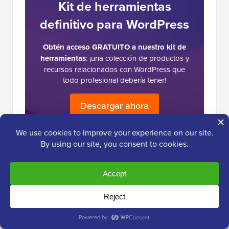
Kit de herramientas
definitivo para WordPress
Obtén acceso GRATUITO a nuestro kit de
herramientas
: ¡una colección de productos y
recursos relacionados con WordPress que
todo profesional debería tener!
Descargar ahora
Interacciones
9 Comentarios
Deja una respuesta
del
lector
Dennis Muthomi
30 de oct. de 2024 a las 2:35 p. m.