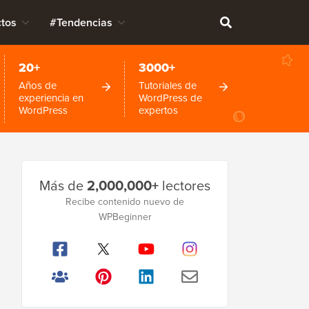
tos
#Tendencias
20+
3000+
Años de
Tutoriales de
experiencia en
WordPress de
WordPress
expertos
Barra
Más de
2,000,000+
lectores
lateral
Recibe contenido nuevo de
principal
WPBeginner