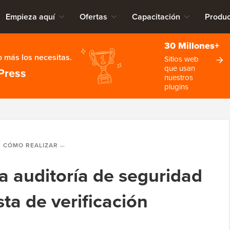
Empieza aquí
Ofertas
Capacitación
Produc
30 Millones+
 más los necesitas.
Sitios web
que usan
Press
nuestros
plugins
CÓMO REALIZAR UNA AUDITORÍA DE SEGURIDAD DE WORDPRESS (LISTA DE VERIFICACIÓN COMPLETA)
a auditoría de seguridad
ta de verificación