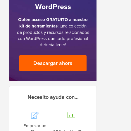
WordPress
Obtén acceso GRATUITO a nuestro
kit de herramientas
: ¡una colección
de productos y recursos relacionados
con WordPress que todo profesional
debería tener!
Descargar ahora
Necesito ayuda con…
Empezar un