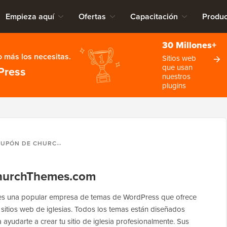
Empieza aquí
Ofertas
Capacitación
Produc
30 Millones+
 más los necesitas.
Sitios web
que usan
Press
nuestros
plugins
UPÓN DE CHURCHTHEMES.COM
hurchThemes.com
s una popular empresa de temas de WordPress que ofrece
itios web de iglesias. Todos los temas están diseñados
ayudarte a crear tu sitio de iglesia profesionalmente. Sus