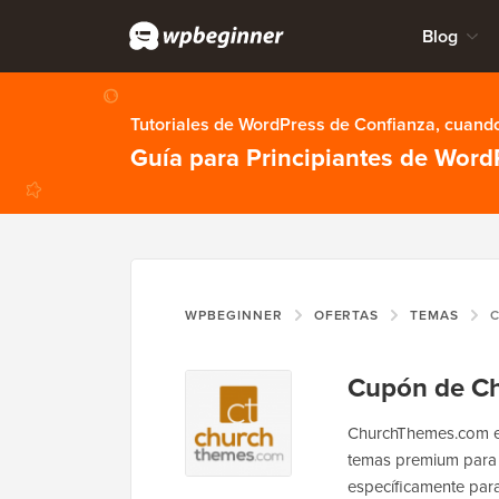
Blog
Tutoriales de WordPress de Confianza, cuando
Guía para Principiantes de Word
WPBEGINNER
OFERTAS
TEMAS
C
Cupón de C
ChurchThemes.com e
temas premium para s
específicamente para 