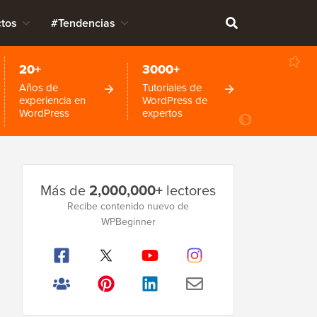
tos
#Tendencias
20+
3000+
Años de
Tutoriales de
experiencia en
WordPress de
WordPress
expertos
Barra
Más de
2,000,000+
lectores
lateral
Recibe contenido nuevo de
WPBeginner
principal