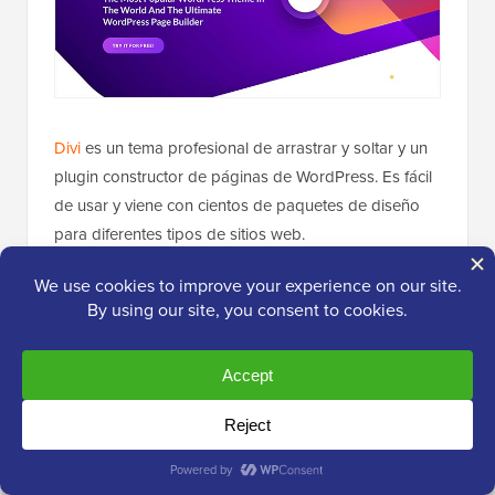
Divi
es un tema profesional de arrastrar y soltar y un
plugin constructor de páginas de WordPress. Es fácil
de usar y viene con cientos de paquetes de diseño
para diferentes tipos de sitios web.
Similar a SeedProd y Beaver Builder, el Divi Builder
viene con un editor visual
WYSIWYG
(lo que ves es lo
que obtienes) real con funcionalidad de arrastrar y
soltar.
Puedes hacer clic directamente en tu página y
comenzar a editar en tiempo real con una vista previa
en vivo de todos los cambios. Así no necesitas