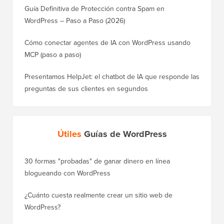
Guía Definitiva de Protección contra Spam en
WordPress – Paso a Paso (2026)
Cómo conectar agentes de IA con WordPress usando
MCP (paso a paso)
Presentamos HelpJet: el chatbot de IA que responde las
preguntas de sus clientes en segundos
Útiles
Guías de WordPress
30 formas "probadas" de ganar dinero en línea
Cómo mo
blogueando con WordPress
a WordP
¿Cuánto cuesta realmente crear un sitio web de
Cómo m
WordPress?
dominio