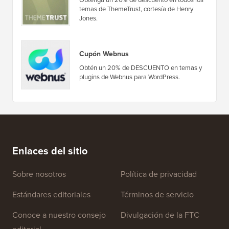
temas de ThemeTrust, cortesía de Henry
Jones.
Cupón Webnus
Obtén un 20% de DESCUENTO en temas y
plugins de Webnus para WordPress.
Enlaces del sitio
Sobre nosotros
Política de privacidad
Estándares editoriales
Términos de servicio
Conoce a nuestro consejo
Divulgación de la FTC