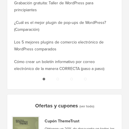
Grabación gratuita: Taller de WordPress para
Cómo ca
principiantes
posicio
¿Cuál es el mejor plugin de pop-ups de WordPress?
Cómo ca
(Comparación)
a paso)
Los 5 mejores plugins de comercio electrónico de
Cómo m
WordPress comparados
correct
Cómo crear un boletín informativo por correo
Cómo mo
electrónico de la manera CORRECTA (paso a paso)
tiempo 
Ofertas y cupones
(ver todo)
Cupón ThemeTrust
Obtenga un 20% de descuento en todos los