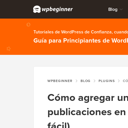
Blog
Tutoriales de WordPress de Confianza, cuando
Guía para Principiantes de Word
WPBEGINNER
BLOG
PLUGINS
CÓMO AGREG
Cómo agregar un
publicaciones e
fácil)