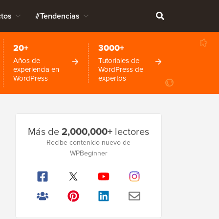
tos
#Tendencias
20+
3000+
Años de
Tutoriales de
experiencia en
WordPress de
WordPress
expertos
Barra
Más de
2,000,000+
lectores
lateral
Recibe contenido nuevo de
WPBeginner
principal