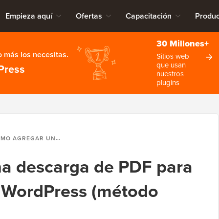
Empieza aquí
Ofertas
Capacitación
Produc
30 Millones+
 más los necesitas.
Sitios web
que usan
Press
nuestros
plugins
AR UNA DESCARGA DE PDF PARA PUBLICACIONES EN WORDPRESS (MÉTODO FÁCIL)
a descarga de PDF para
n WordPress (método