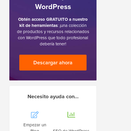
WordPress
Obtén acceso GRATUITO a nuestro
kit de herramientas
: ¡una colección
de productos y recursos relacionados
con WordPress que todo profesional
debería tener!
Descargar ahora
Necesito ayuda con…
Empezar un
Blog
SEO de WordPress