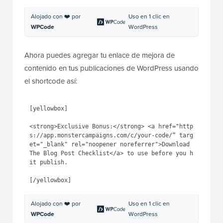
sitio
, o usando el
plugin de fragmentos de código
como
WPCode
:
1
function
wpb_make_yellowbox(
$atts
, 
$content
= null) {
2
return
'<p style="background: 
none repeat scroll 0 0 #fffecf; 
clear: both; margin-bottom: 
18px; overflow: hidden; border: 
1px solid #e5e597; padding: 
13px;">'
. 
do_shortcode(
$content
) . 
'</p>'
;
3
}
4
add_shortcode(
'yellowbox'
, 
'wpb_make_yellowbox'
);
Alojado con ❤️ por
Uso en 1 clic en
WPCode
WordPress