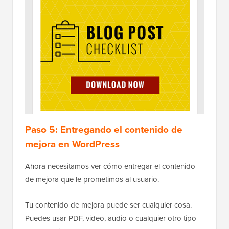
Alojado con ❤️ por
Uso en 1 clic en
WPCode
WordPress
También puedes mostrar el enlace con una imagen.
De esta manera, puedes hacerlo mucho más
prominente y atractivo.
Aquí te mostramos cómo puedes agregar la imagen
con MonsterLink™ en WordPress:
1
<
a
href
=
"https://app.monstercampaig
ns.com/c/your-code/“ 
target="
_blank" 
rel
=
"noopener 
noreferrer"
><
img
src
=
"http://example.com/wp-
content/uploads/2021/03/ebookdow