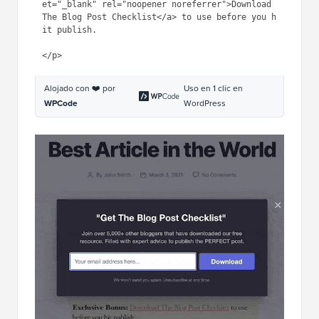
clear: both; margin-bottom: 
18px; overflow: hidden; border: 
1px solid #e5e597; padding: 
13px;"
>
2
3
<
strong
>Exclusive Bonus:
</
strong
> <
a
href
=
"https://app.monstercampaig
ns.com/c/your-code/“ 
target="
_blank" 
rel
=
"noopener 
noreferrer"
>Download The Blog 
Post Checklist</
a
> to use before 
you hit publish.
4
5
</
p
>
Alojado con ❤️ por
Uso en 1 clic en
WPCode
WordPress