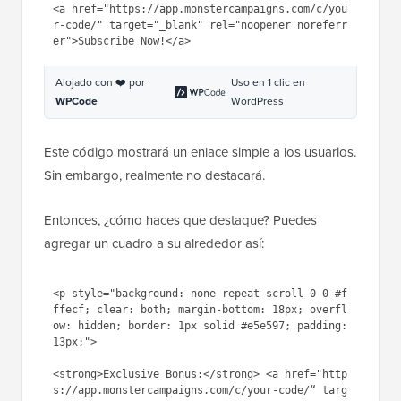
1
<
a
href
=
"https://app.monstercampaig
ns.com/c/your-code/"
target
=
"_blank"
rel
=
"noopener 
noreferrer"
>Subscribe Now!</
a
>
Alojado con ❤️ por
Uso en 1 clic en
WPCode
WordPress
Este código mostrará un enlace simple a los usuarios.
Sin embargo, realmente no destacará.
Entonces, ¿cómo haces que destaque? Puedes
agregar un cuadro a su alrededor así:
1
<
p
style
=
"background: none 
repeat scroll 0 0 #fffecf; 