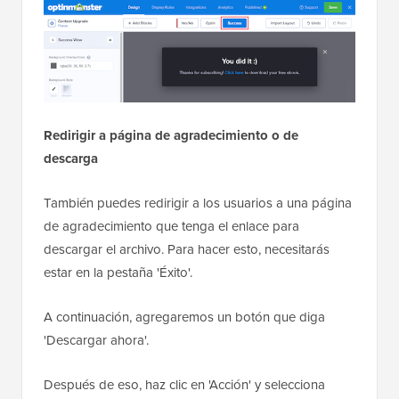
Paso 5: Entregando el contenido de
mejora en WordPress
Ahora necesitamos ver cómo entregar el contenido
de mejora que le prometimos al usuario.
Tu contenido de mejora puede ser cualquier cosa.
Puedes usar PDF, video, audio o cualquier otro tipo
de contenido.
Una vez que los usuarios ingresen sus direcciones de
correo electrónico, puedes proporcionarles el
contenido de mejora prometido. Hay varias maneras
de hacer esto:
Mostrar enlace de descarga como mensaje de éxito
Puedes mostrar un enlace de descarga como