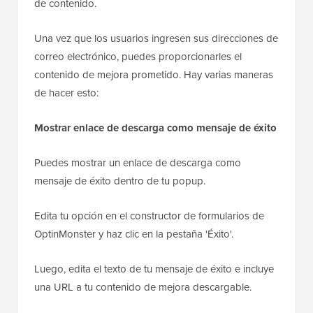
nload.png"
alt
=
"ebook download"
/></
a
>
Alojado con ❤️ por
Uso en 1 clic en
WPCode
WordPress