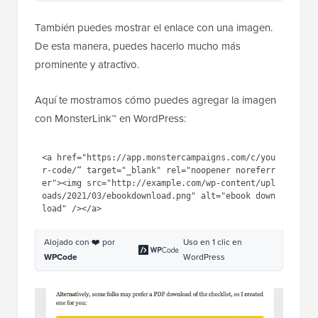
Ahora puedes agregar tu enlace de mejora de
contenido en tus publicaciones de WordPress usando
el shortcode así:
1
[yellowbox]
2
3
<strong>Exclusive Bonus:
</strong> <a 
href=
"https://app.monstercampaig
ns.com/c/your-code/“ 
target="
_blank
" rel="
noopener 
noreferrer">Download The Blog 
Post Checklist</a> to 
use
before 
you hit publish.
4
5
[/yellowbox]