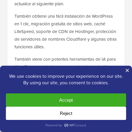
actualice al siguiente plan.
También obtiene una fácil instalación de WordPress
en 1 clic, migración gratuita de sitios web, caché
LiteSpeed, soporte de CDN de Hostinger, protección
de servidores de nombres Cloudflare y algunas otras
funciones útiles.
También viene con potentes herramientas de IA para
WordPress, que incluyen un creador de contenido
con IA, un constructor de sitios web con IA, un
asistente de IA llamado Kodee y un solucionador de
problemas de WordPress con IA. También puede
instalar cualquier plugin de WordPress, plantillas,
constructores de páginas de arrastrar y soltar, y más.
¿Listo para empezar con Hostinger?
Haz clic aquí
para seleccionar tu plan de Hostinger
.