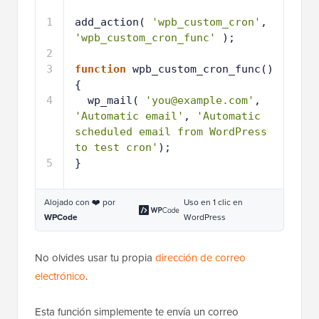
1
add_action( 
'wpb_custom_cron'
, 
'wpb_custom_cron_func'
);
2
3
function
wpb_custom_cron_func() 
{
4
wp_mail( 
'you@example.com'
, 
'Automatic email'
, 
'Automatic 
scheduled email from WordPress 
to test cron'
);
5
}
Alojado con ❤️ por
Uso en 1 clic en
WPCode
WordPress
No olvides usar tu propia
dirección de correo
electrónico
.
Esta función simplemente te envía un correo