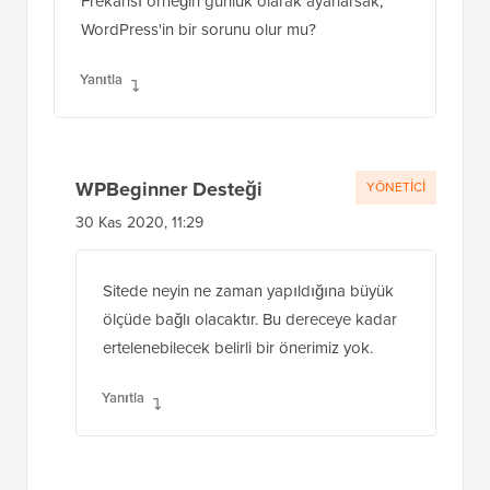
zaman açısından kritik hiçbir şey yok.
Frekansı örneğin günlük olarak ayarlarsak,
WordPress'in bir sorunu olur mu?
Yanıtla
WPBeginner Desteği
YÖNETICI
30 Kas 2020, 11:29
Sitede neyin ne zaman yapıldığına büyük
ölçüde bağlı olacaktır. Bu dereceye kadar
ertelenebilecek belirli bir önerimiz yok.
Yanıtla