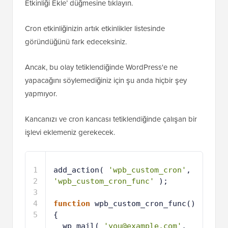
Etkinliği Ekle’ düğmesine tıklayın.
Cron etkinliğinizin artık etkinlikler listesinde
göründüğünü fark edeceksiniz.
Ancak, bu olay tetiklendiğinde WordPress'e ne
yapacağını söylemediğiniz için şu anda hiçbir şey
yapmıyor.
Kancanızı ve cron kancası tetiklendiğinde çalışan bir
işlevi eklemeniz gerekecek.
1
add_action( 
'wpb_custom_cron'
, 
'wpb_custom_cron_func'
);
2
3
function
wpb_custom_cron_func() 
{
4
wp_mail( 
'you@example.com'
, 