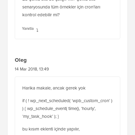
Bu Çoklu site'de çalışır mı? Çoklu site
senaryosunda tüm örnekler için cron'ları
kontrol edebilir mi?
Yanıtla
Oleg
14 Mar 2018, 13:49
Harika makale, ancak gerek yok
if ( ! wp_next_scheduled( ‘wpb_custom_cron’ )
) { wp_schedule_event( time(), ‘hourly’,
‘my_task_hook’ ); }