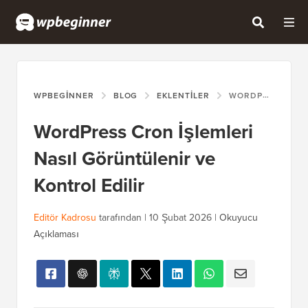
WPBEGINNER
BLOG
EKLENTILER
WORDPRESS CRON İŞLEMLERI NASIL GÖRÜNTÜLENIR VE KONTROL EDILIR
WordPress Cron İşlemleri
Nasıl Görüntülenir ve
Kontrol Edilir
Editör Kadrosu
tarafından |
10 Şubat 2026
|
Okuyucu
Açıklaması