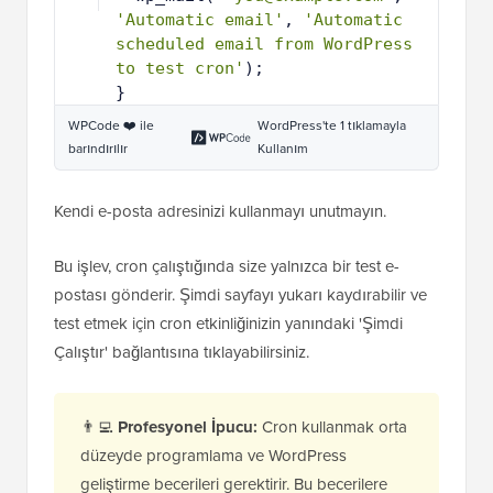
'Automatic email'
, 
'Automatic 
scheduled email from WordPress 
to test cron'
);
5
}
WPCode ❤️ ile
WordPress'te 1 tıklamayla
barındırılır
Kullanım
Kendi e-posta adresinizi kullanmayı unutmayın.
Bu işlev, cron çalıştığında size yalnızca bir test e-
postası gönderir. Şimdi sayfayı yukarı kaydırabilir ve
test etmek için cron etkinliğinizin yanındaki 'Şimdi
Çalıştır' bağlantısına tıklayabilirsiniz.
👨‍💻
Profesyonel İpucu:
Cron kullanmak orta
düzeyde programlama ve WordPress