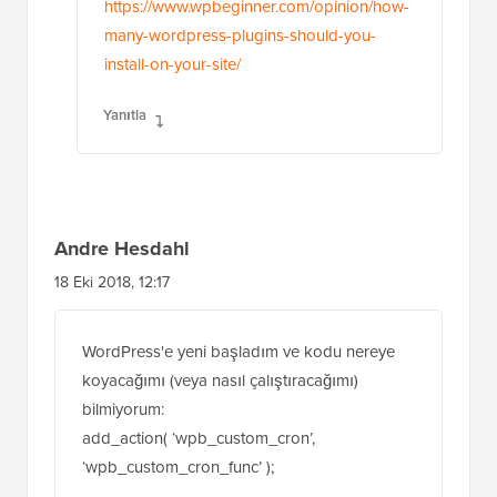
isteyebilirsiniz:
https://www.wpbeginner.com/opinion/how-
many-wordpress-plugins-should-you-
install-on-your-site/
Yanıtla
Andre Hesdahl
18 Eki 2018, 12:17
WordPress'e yeni başladım ve kodu nereye
koyacağımı (veya nasıl çalıştıracağımı)
bilmiyorum:
add_action( ‘wpb_custom_cron’,
‘wpb_custom_cron_func’ );