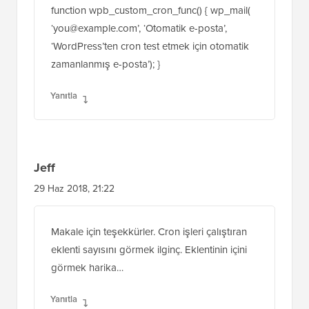
function wpb_custom_cron_func() { wp_mail(
‘you@example.com’, ‘Otomatik e-posta’,
‘WordPress’ten cron test etmek için otomatik
zamanlanmış e-posta’); }
Yanıtla
Jeff
29 Haz 2018, 21:22
Makale için teşekkürler. Cron işleri çalıştıran
eklenti sayısını görmek ilginç. Eklentinin içini
görmek harika…