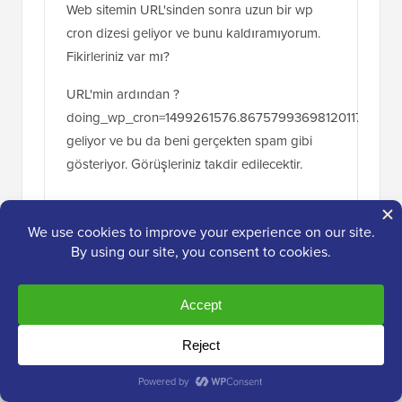
Web sitemin URL'sinden sonra uzun bir wp
cron dizesi geliyor ve bunu kaldıramıyorum.
Fikirleriniz var mı?
URL'min ardından ?
doing_wp_cron=1499261576.8675799369812011718750
geliyor ve bu da beni gerçekten spam gibi
gösteriyor. Görüşleriniz takdir edilecektir.
Yanıtla
Aniket Ashtikar
10 Mar 2017, 00:14