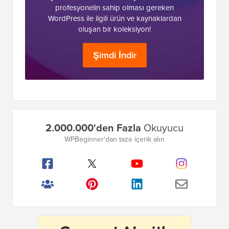
profesyonelin sahip olması gereken
WordPress ile ilgili ürün ve kaynaklardan
oluşan bir koleksiyon!
Şimdi İndir
Birincil
2.000.000'den Fazla
Okuyucu
Kenar
WPBeginner'dan taze içerik alın
Çubuğu