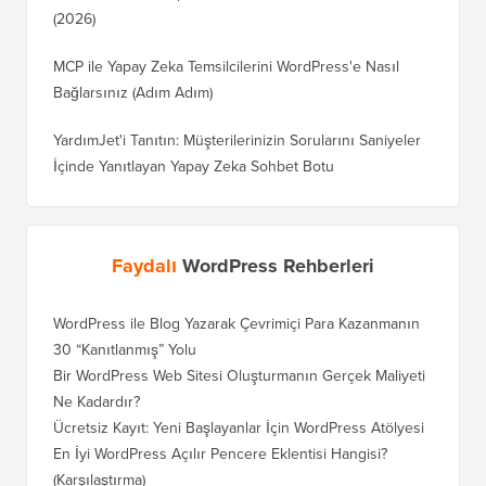
(2026)
MCP ile Yapay Zeka Temsilcilerini WordPress'e Nasıl
Bağlarsınız (Adım Adım)
YardımJet'i Tanıtın: Müşterilerinizin Sorularını Saniyeler
İçinde Yanıtlayan Yapay Zeka Sohbet Botu
Faydalı
WordPress Rehberleri
WordPress ile Blog Yazarak Çevrimiçi Para Kazanmanın
Blogunu
30 “Kanıtlanmış” Yolu
Doğru T
Bir WordPress Web Sitesi Oluşturmanın Gerçek Maliyeti
SEO Kay
Ne Kadardır?
Nasıl D
Ücretsiz Kayıt: Yeni Başlayanlar İçin WordPress Atölyesi
Blogger