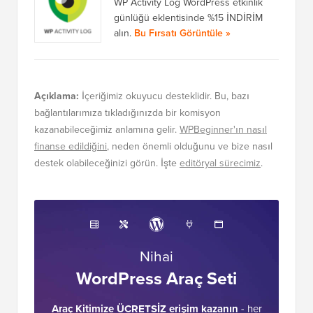
WP Activity Log WordPress etkinlik
günlüğü eklentisinde %15 İNDİRİM
alın.
Bu Fırsatı Görüntüle »
Açıklama:
İçeriğimiz okuyucu desteklidir. Bu, bazı
bağlantılarımıza tıkladığınızda bir komisyon
kazanabileceğimiz anlamına gelir.
WPBeginner'ın nasıl
finanse edildiğini
, neden önemli olduğunu ve bize nasıl
destek olabileceğinizi görün. İşte
editöryal sürecimiz
.
Nihai
WordPress Araç Seti
Araç Kitimize ÜCRETSİZ erişim kazanın
- her