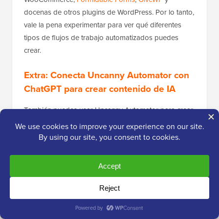
docenas de otros plugins de WordPress. Por lo tanto,
vale la pena experimentar para ver qué diferentes
tipos de flujos de trabajo automatizados puedes
crear.
Extra: Conecta Uncanny Automator con
ChatGPT para crear contenido de IA
También puedes usar Uncanny Automator para crear
flujos de trabajo con
ChatGPT
usando la integración
de OpenAI.
Esto te permite incorporar contenido generado por
IA en tus flujos de trabajo de muchas maneras
diferentes. Por ejemplo, puedes crear una nueva
publicación de blog con contenido generado por IA
cada vez que se envía un formulario.