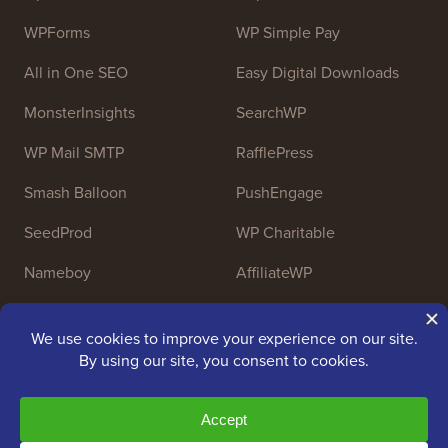
WPForms
WP Simple Pay
All in One SEO
Easy Digital Downloads
MonsterInsights
SearchWP
WP Mail SMTP
RafflePress
Smash Balloon
PushEngage
SeedProd
WP Charitable
Nameboy
AffiliateWP
Copyright © 2009 - 2026 WPBeginner LLC. Todos los
derechos reservados. WPBeginner® es una marca
registrada.