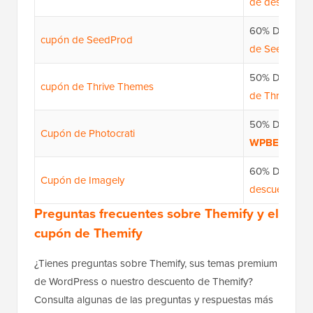
de descuento
60% DE DE
cupón de SeedProd
de SeedProd
50% DE DE
cupón de Thrive Themes
de Thrive Th
50% DE DE
Cupón de Photocrati
WPBEGINNE
60% DE DE
Cupón de Imagely
descuento:
W
Preguntas frecuentes sobre Themify y el
cupón de Themify
¿Tienes preguntas sobre Themify, sus temas premium
de WordPress o nuestro descuento de Themify?
Consulta algunas de las preguntas y respuestas más