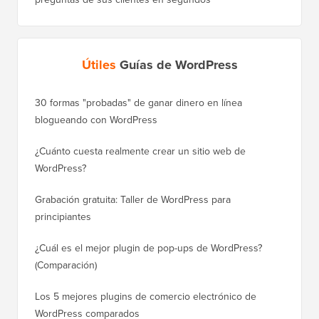
Útiles
Guías de WordPress
30 formas "probadas" de ganar dinero en línea
Cómo mo
blogueando con WordPress
a WordP
¿Cuánto cuesta realmente crear un sitio web de
Cómo m
WordPress?
dominio
Grabación gratuita: Taller de WordPress para
Cómo ca
principiantes
posicio
¿Cuál es el mejor plugin de pop-ups de WordPress?
Cómo ca
(Comparación)
a paso)
Los 5 mejores plugins de comercio electrónico de
Cómo m
WordPress comparados
correct