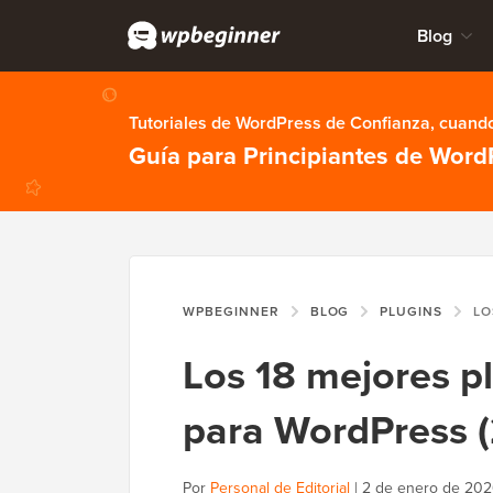
Blog
Tutoriales de WordPress de Confianza, cuando
Guía para Principiantes de Word
WPBEGINNER
BLOG
PLUGINS
LOS 18 M
Los 18 mejores pl
para WordPress 
Por
Personal de Editorial
|
2 de enero de 202