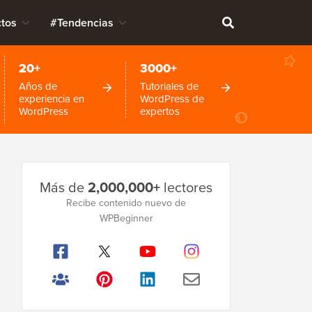
tos
#Tendencias
20+
3000+
Años de
Tutoriales de
experiencia en
WordPress de
WordPress
expertos
Barra
Más de
2,000,000+
lectores
lateral
Recibe contenido nuevo de
WPBeginner
principal