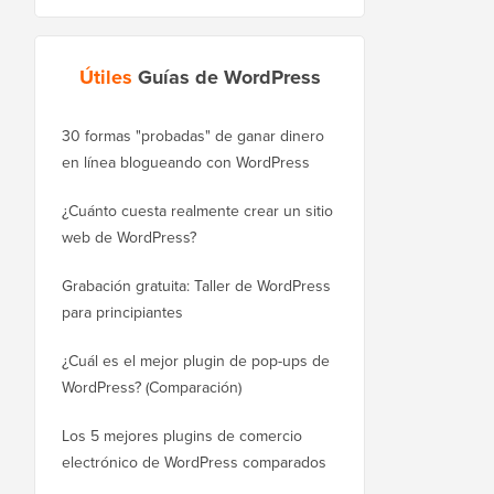
Útiles
Guías de WordPress
30 formas "probadas" de ganar dinero
Cómo mover correctam
en línea blogueando con WordPress
WordPress.com a Word
¿Cuánto cuesta realmente crear un sitio
Cómo mover WordPres
web de WordPress?
a un nuevo dominio si
Grabación gratuita: Taller de WordPress
Cómo cambiar de Blog
para principiantes
sin perder posiciones
¿Cuál es el mejor plugin de pop-ups de
Cómo cambiar de Wix 
WordPress? (Comparación)
correctamente (paso a
Los 5 mejores plugins de comercio
Cómo mudarse de Squ
electrónico de WordPress comparados
WordPress correctame