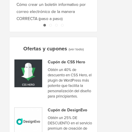
Cómo crear un boletín informativo por
Cómo mover WordPres
correo electrónico de la manera
host o servidor sin ti
CORRECTA (paso a paso)
inactividad
Ofertas y cupones
(ver todo)
Cupón de CSS Hero
Obtén un 40% de
descuento en CSS Hero, el
plugin de WordPress más
potente que facilita la
personalización del diseño
para principiantes.
Cupón de DesignEvo
Obtén un 25% DE
DESCUENTO en el servicio
premium de creación de