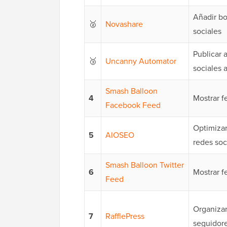
Añadir bo
🥈
Novashare
sociales
Publicar
🥉
Uncanny Automator
sociales a
Smash Balloon
4
Mostrar 
Facebook Feed
Optimizar
5
AIOSEO
redes soc
Smash Balloon Twitter
6
Mostrar f
Feed
Organizar
7
RafflePress
seguidore