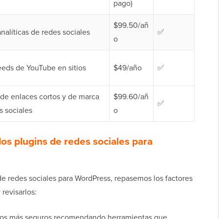
pago)
$99.50/añ
analíticas de redes sociales
✅
o
eeds de YouTube en sitios
$49/año
✅
de enlaces cortos y de marca
$99.60/añ
✅
s sociales
o
s plugins de redes sociales para
de redes sociales para WordPress, repasemos los factores
revisarlos:
mos más seguros recomendando herramientas que