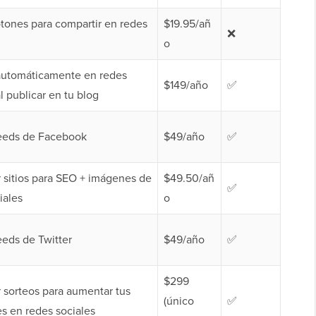
tones para compartir en redes
$19.95/añ
❌
o
 automáticamente en redes
$149/año
✅
l publicar en tu blog
feeds de Facebook
$49/año
✅
 sitios para SEO + imágenes de
$49.50/añ
✅
iales
o
eeds de Twitter
$49/año
✅
$299
 sorteos para aumentar tus
(único
✅
s en redes sociales