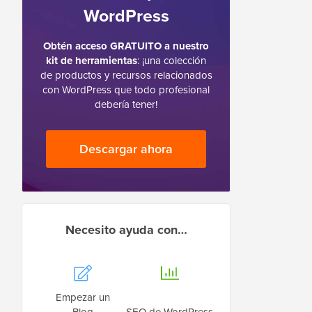
WordPress
Obtén acceso GRATUITO a nuestro
kit de herramientas
: ¡una colección
de productos y recursos relacionados
con WordPress que todo profesional
debería tener!
Descargar ahora
Necesito ayuda con…
Empezar un
Blog
SEO de WordPress