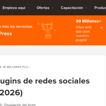
Empieza aquí
Ofertas
Capacitación
Produc
30 Millones+
 más los necesitas.
Sitios web
que usan
Press
nuestros
plugins
EJORES PLUGINS DE REDES SOCIALES PARA WORDPRESS (2026)
ugins de redes sociales
(2026)
6
|
Divulgación del lector