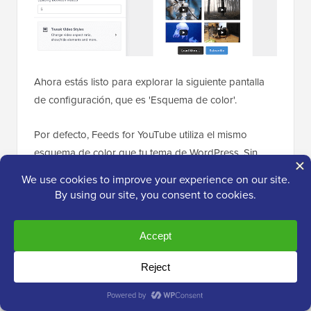
Ahora estás listo para explorar la siguiente pantalla
de configuración, que es 'Esquema de color'.
Por defecto, Feeds for YouTube utiliza el mismo
esquema de color que tu tema de WordPress. Sin
embargo, también puedes usar un esquema de color
'Claro' u 'Oscuro' para tu feed de videos.
Incluso puedes crear tu propio esquema de color
seleccionando 'Personalizado' y luego usando la
configuración para cambiar el color del enlace, el
color del texto, cambiar el color de fondo y más.