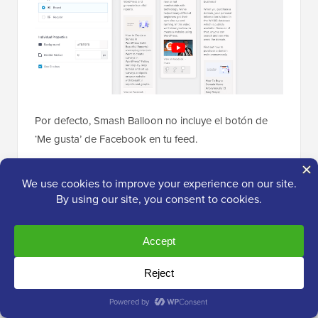
Por defecto, Smash Balloon no incluye el botón de
‘Me gusta’ de Facebook en tu feed.
Para animar a más visitantes a seguir tu página de
Facebook, es posible que desees agregar este botón
seleccionando ‘Caja de Me gusta’ en el menú
izquierdo del editor.
Después de eso, simplemente haz clic en el botón
‘Habilitar’ para que se ponga azul. Ahora, si te
desplazas hasta la parte inferior de la vista previa,