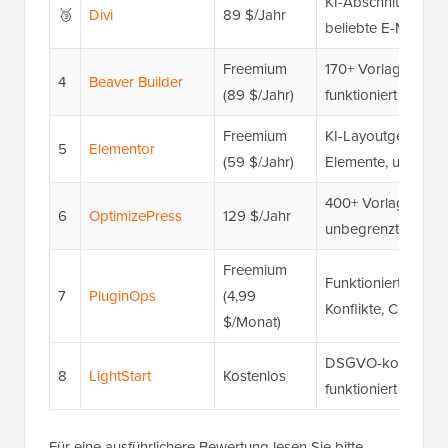
KI-Abschnittsgener
🥉
Divi
89 $/Jahr
beliebte E-Mail-Int
Freemium
170+ Vorlagen, int
4
Beaver Builder
(89 $/Jahr)
funktioniert mit b
Freemium
KI-Layoutgenerato
5
Elementor
(59 $/Jahr)
Elemente, umfangr
400+ Vorlagen, Sal
6
OptimizePress
129 $/Jahr
unbegrenzte Land
Freemium
Funktioniert mit 
7
PluginOps
(4,99
Konflikte, Coming
$/Monat)
DSGVO-konform, in
8
LightStart
Kostenlos
funktioniert mit a
Für eine ausführlichere Bewertung lesen Sie bitte