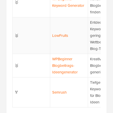
🥇
Keyword Generator
Blogbeitragsi
finden
Entdeckung v
Keywords mit
🥈
LowFruits
geringem
Wettbewerb f
Blog-Themen
WPBeginner
Kreative Ideen
🥉
Blogbeitrags-
Blogbeiträge 
Ideengenerator
generieren
Tiefgehende
Keyword-Rec
🏅
Semrush
für Blog-Cont
Ideen