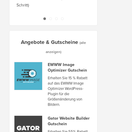
Schritt)
Ausfallzeiten auf eine
oder Server
Angebote & Gutscheine
(alle
anzeigen)
EWWW Image
Optimizer Gutschein
Erhalten Sie 15 % Rabatt
auf das EWWW Image
Optimizer WordPress-
Plugin für die
Größenänderung von
Bildern.
Gator Website Builder
Gutschein
Erhalten Sie 55% Rabatt