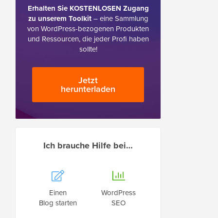
Erhalten Sie KOSTENLOSEN Zugang
zu unserem Toolkit
– eine Sammlung
von WordPress-bezogenen Produkten
und Ressourcen, die jeder Profi haben
sollte!
Jetzt
herunterladen
Ich brauche Hilfe bei…
Einen
WordPress
Blog starten
SEO