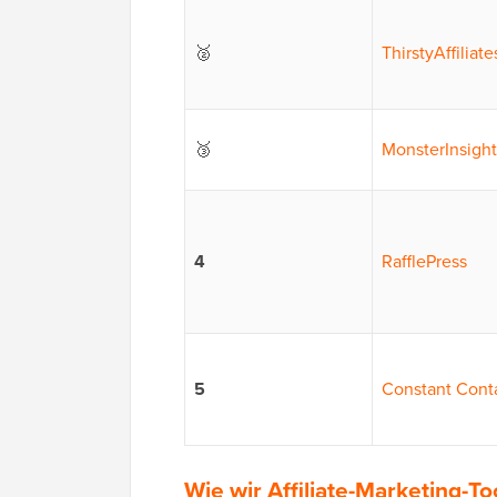
🥈
ThirstyAffiliate
🥉
MonsterInsight
4
RafflePress
5
Constant Cont
Wie wir Affiliate-Marketing-T