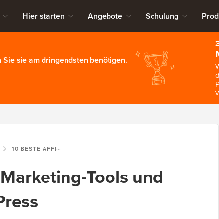
Hier starten
Angebote
Schulung
Prod
 Sie sie am dringendsten benötigen.
W
d
P
v
10 BESTE AFFILIATE-MARKETING-TOOLS UND PLUGINS FÜR WORDPRESS
e-Marketing-Tools und
Press