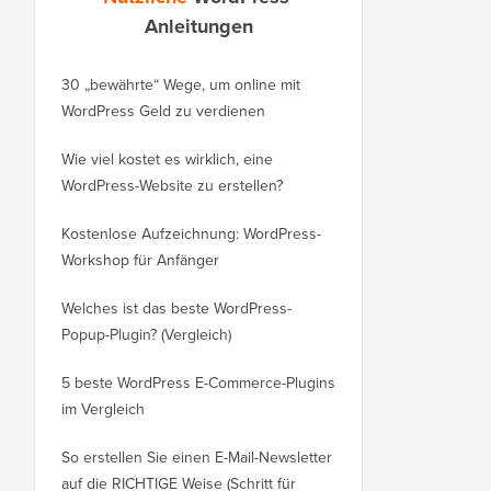
Anleitungen
30 „bewährte“ Wege, um online mit
So verschieben Sie Ihr
WordPress Geld zu verdienen
von WordPress.com zu
Wie viel kostet es wirklich, eine
So verschieben Sie Wo
WordPress-Website zu erstellen?
auf eine neue Domain
verlieren
Kostenlose Aufzeichnung: WordPress-
Workshop für Anfänger
Wechseln von Blogger
ohne Rankingverlust
Welches ist das beste WordPress-
Popup-Plugin? (Vergleich)
So wechseln Sie richti
WordPress (Schritt für S
5 beste WordPress E-Commerce-Plugins
im Vergleich
So wechseln Sie richti
Squarespace zu Word
So erstellen Sie einen E-Mail-Newsletter
auf die RICHTIGE Weise (Schritt für
So verschieben Sie W