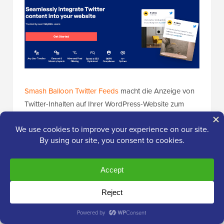
Smash Balloon Twitter Feeds
macht die Anzeige von
Twitter-Inhalten auf Ihrer WordPress-Website zum
Kinderspiel. Dieses Plugin hilft, den sozialen Beweis
zu stärken, indem es Ihnen ermöglicht, Tweets in
verschiedenen Layouts anzuzeigen, einschließlich
Karussell- und Gitterstil.
Weitere Details finden Sie in unserem vollständigen
Smash Balloon Testbericht
und springen Sie zum
Abschnitt
Twitter-Feed in WordPress einbetten
.