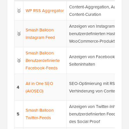
Content-Aggregation, Auto-Blo
🥇
WP RSS Aggregator
Content-Curation
Anzeigen von Instagram-Feeds,
Smash Balloon
🥈
benutzerdefinierten Hashtag-F
Instagram Feed
WooCommerce-Produktlinks
Smash Balloon
Anzeigen von Facebook-Grupp
🥉
Benutzerdefinierte
Seiteninhalten
Facebook-Feeds
All in One SEO
SEO-Optimierung mit RSS-Anpa
4
(AIOSEO)
Verhinderung von Content-Scra
Anzeigen von Twitter-Inhalten,
Smash Balloon
5
benutzerdefinierten Feeds und 
Twitter-Feeds
des Social Proof