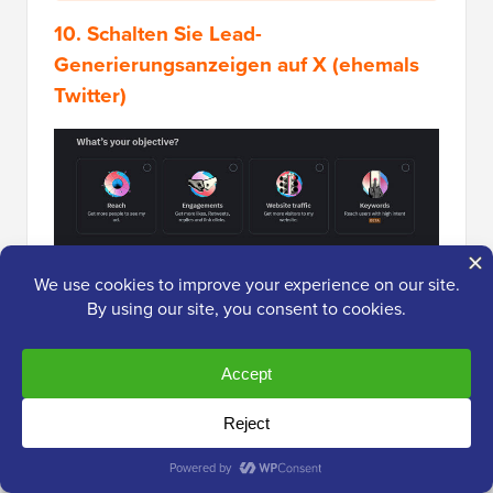
10. Schalten Sie Lead-
Generierungsanzeigen auf X (ehemals
Twitter)
X / Twitter Ads
bieten Ihnen eine weitere großartige
Möglichkeit, Ihre E-Mail-Liste zu erweitern.
Sie können Kampagnen vom Typ „Lead-
Generierung“ schalten, bei denen Nutzern ein Tweet
mit einer Schaltfläche für einen Handlungsaufruf
angezeigt wird. Wenn ein Nutzer
auf die Schaltfläche
klickt
, werden sein Name und seine E-Mail-Adresse