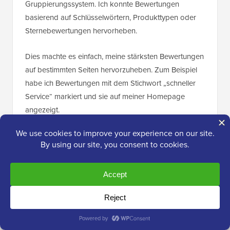
Gruppierungssystem. Ich konnte Bewertungen
basierend auf Schlüsselwörtern, Produkttypen oder
Sternebewertungen hervorheben.
Dies machte es einfach, meine stärksten Bewertungen
auf bestimmten Seiten hervorzuheben. Zum Beispiel
habe ich Bewertungen mit dem Stichwort „schneller
Service“ markiert und sie auf meiner Homepage
angezeigt.
Die automatische Synchronisierungsfunktion hielt
meinen Bewertungsfeed in Echtzeit auf dem neuesten
Stand. Neue Bewertungen erschienen auf meiner
Website, ohne dass ich etwas tun musste.
Ich habe auch die integrierten Filter verwendet, um
niedrig bewertete Rezensionen automatisch
auszuschließen. Dies gab mir die Kontrolle über