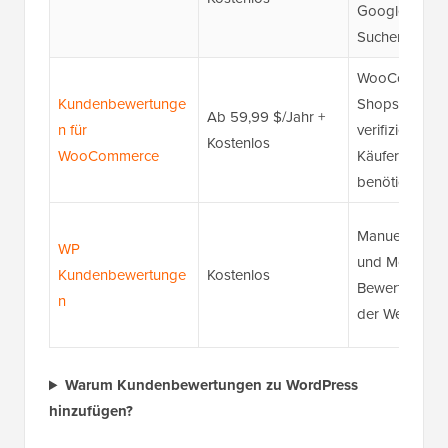
Google-
Suchergebnis
WooCommerc
Kundenbewertunge
Shops, die
Ab 59,99 $/Jahr +
n für
verifizierte
Kostenlos
WooCommerce
Käuferbewert
benötigen
Manuelles Sa
WP
und Moderier
Kundenbewertunge
Kostenlos
Bewertungen 
n
der Website
Warum Kundenbewertungen zu WordPress
hinzufügen?