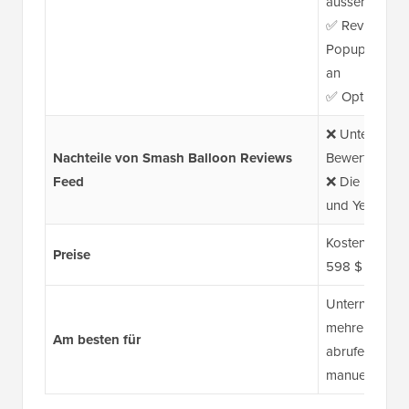
aussehen
✅ Review Aler
Popup-Benachr
an
✅ Optimiert f
❌ Unterstützt 
Nachteile von Smash Balloon Reviews
Bewertungspl
Feed
❌ Die kostenl
und Yelp-Bew
Kostenlos + Pr
Preise
598 $ enthalt
Unternehmen,
mehreren Plat
Am besten für
abrufen und 
manuelle Aktu