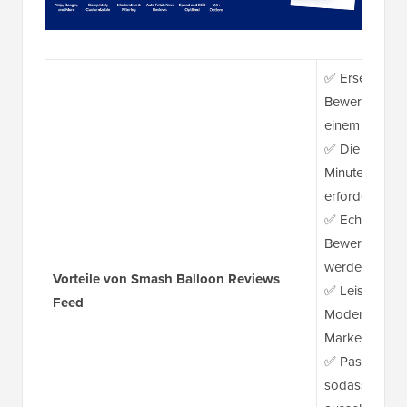
✅ Ersetzt meh
Bewertungen v
einem Ort ab
✅ Die Einrich
Minuten – ke
erforderlich
✅ Echtzeit-Au
Bewertungen 
werden
Vorteile von Smash Balloon Reviews
✅ Leistungssta
Feed
Moderationsop
Markenimage 
✅ Passt sich 
sodass Bewert