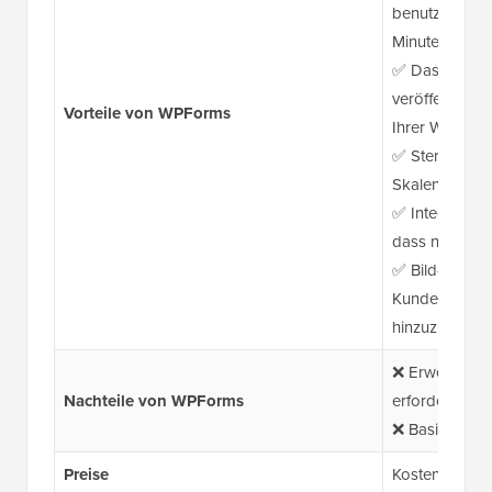
benutzerdefin
Minuten
✅ Das Post S
veröffentlich
Vorteile von WPForms
Ihrer Website
✅ Sternebewe
Skalenfelder 
✅ Integrierter
dass nur ech
✅ Bild-Upload
Kunden, Fotos 
hinzuzufügen
❌ Erweiterte 
Nachteile von WPForms
erfordern höh
❌ Basisplan is
Preise
Kostenlos + A