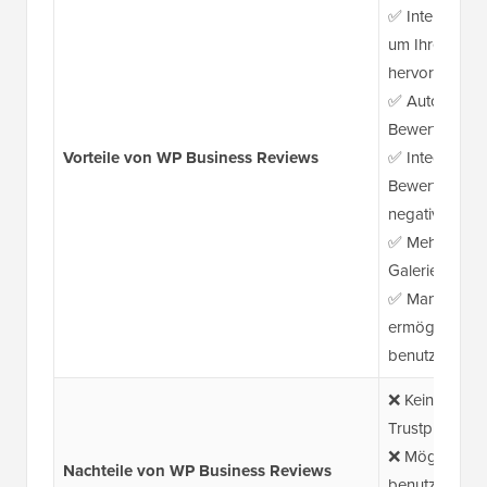
✅ Intelligent
um Ihre best
hervorzuhebe
✅ Automatisch
Bewertungsfee
Vorteile von WP Business Reviews
✅ Integrierte 
Bewertungen m
negativen Be
✅ Mehrere Layo
Galerie- oder 
✅ Manuelle E
ermöglicht da
benutzerdefini
❌ Keine Unter
Trustpilot
❌ Möglicherwe
Nachteile von WP Business Reviews
benutzerdefin