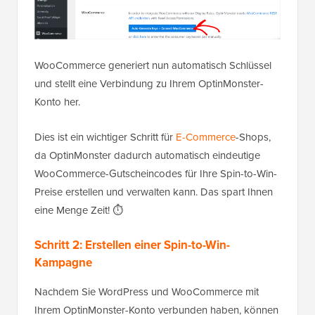
WooCommerce generiert nun automatisch Schlüssel
und stellt eine Verbindung zu Ihrem OptinMonster-
Konto her.
Dies ist ein wichtiger Schritt für
E-Commerce
-Shops,
da OptinMonster dadurch automatisch eindeutige
WooCommerce-Gutscheincodes für Ihre Spin-to-Win-
Preise erstellen und verwalten kann. Das spart Ihnen
eine Menge Zeit! ⏱️
Schritt 2: Erstellen einer Spin-to-Win-
Kampagne
Nachdem Sie WordPress und WooCommerce mit
Ihrem OptinMonster-Konto verbunden haben, können