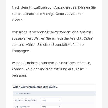
Nach dem Hinzufügen von Anzeigeregeln können Sie
auf die Schaltfläche 'Fertig? Gehe zu Aktionen'
klicken.
Von hier aus werden Sie aufgefordert, eine Ansicht
auszuwählen. Wählen Sie einfach die Ansicht „Optin“
aus und wählen Sie einen Soundeffekt für Ihre
Kampagne.
Wenn Sie keinen Soundeffekt hinzufügen möchten,
können Sie die Standardeinstellung auf „Keine“
belassen.