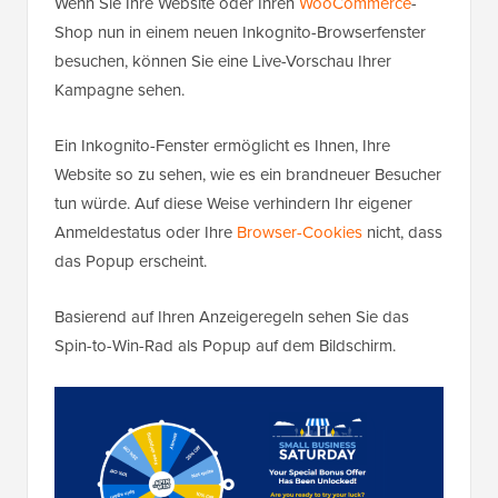
Wenn Sie Ihre Website oder Ihren
WooCommerce
-
Shop nun in einem neuen Inkognito-Browserfenster
besuchen, können Sie eine Live-Vorschau Ihrer
Kampagne sehen.
Ein Inkognito-Fenster ermöglicht es Ihnen, Ihre
Website so zu sehen, wie es ein brandneuer Besucher
tun würde. Auf diese Weise verhindern Ihr eigener
Anmeldestatus oder Ihre
Browser-Cookies
nicht, dass
das Popup erscheint.
Basierend auf Ihren Anzeigeregeln sehen Sie das
Spin-to-Win-Rad als Popup auf dem Bildschirm.