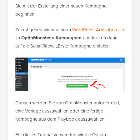
Sie mit der Erstellung einer neuen Kampagne
beginnen.
Zuerst gehen wir von Ihrem
WordPress-Adminbereich
zu
OptinMonster » Kampagnen
und klicken dann
auf die Schaltfläche „Erste Kampagne erstellen“.
Danach werden Sie von OptinMonster aufgefordert,
eine Vorlage auszuwählen oder eine fertige
Kampagne aus dem Playbook auszuwählen.
Für dieses Tutorial verwenden wir die Option