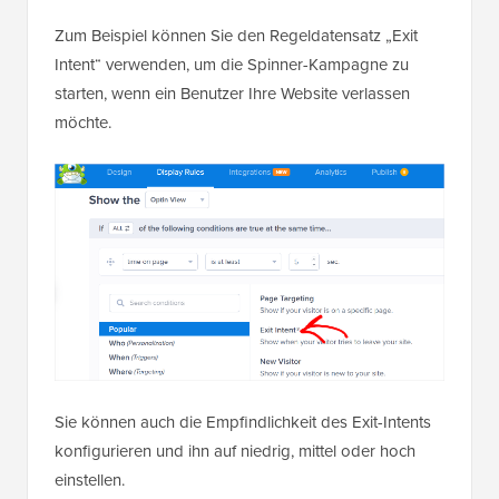
Zum Beispiel können Sie den Regeldatensatz „Exit
Intent“ verwenden, um die Spinner-Kampagne zu
starten, wenn ein Benutzer Ihre Website verlassen
möchte.
Sie können auch die Empfindlichkeit des Exit-Intents
konfigurieren und ihn auf niedrig, mittel oder hoch
einstellen.