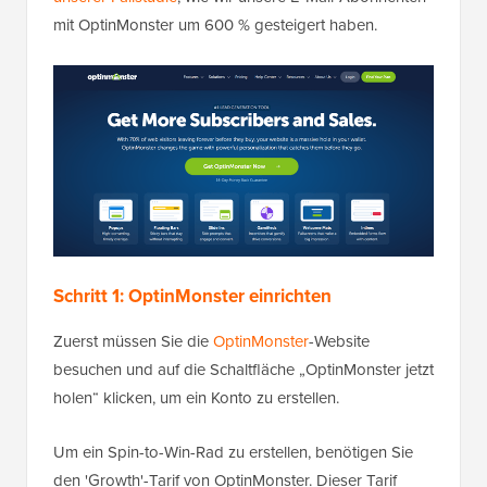
mit OptinMonster um 600 % gesteigert haben.
Schritt 1: OptinMonster einrichten
Zuerst müssen Sie die
OptinMonster
-Website
besuchen und auf die Schaltfläche „OptinMonster jetzt
holen“ klicken, um ein Konto zu erstellen.
Um ein Spin-to-Win-Rad zu erstellen, benötigen Sie
den 'Growth'-Tarif von OptinMonster. Dieser Tarif