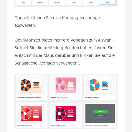
Danach können Sie eine Kampagnenvorlage
auswählen.
OptinMonster bietet mehrere Vorlagen zur Auswahl.
Sobald Sie die perfekte gefunden haben, fahren Sie
einfach mit der Maus darüber und klicken Sie auf die
Schaltfläche „Vorlage verwenden“.