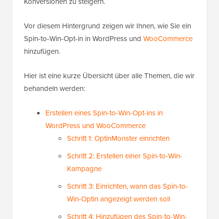
Konversionen zu steigern.
Vor diesem Hintergrund zeigen wir Ihnen, wie Sie ein
Spin-to-Win-Opt-in in WordPress und
WooCommerce
hinzufügen.
Hier ist eine kurze Übersicht über alle Themen, die wir
behandeln werden:
Erstellen eines Spin-to-Win-Opt-ins in
WordPress und WooCommerce
Schritt 1: OptinMonster einrichten
Schritt 2: Erstellen einer Spin-to-Win-
Kampagne
Schritt 3: Einrichten, wann das Spin-to-
Win-Optin angezeigt werden soll
Schritt 4: Hinzufügen des Spin-to-Win-