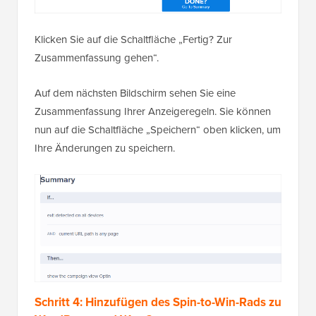
Klicken Sie auf die Schaltfläche „Fertig? Zur
Zusammenfassung gehen“.
Auf dem nächsten Bildschirm sehen Sie eine
Zusammenfassung Ihrer Anzeigeregeln. Sie können
nun auf die Schaltfläche „Speichern“ oben klicken, um
Ihre Änderungen zu speichern.
Schritt 4: Hinzufügen des Spin-to-Win-Rads zu