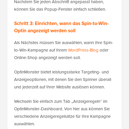
Nachdem Sie jeden Abschnitt angepasst haben,
können Sie das Popup-Fenster einfach schließen.
Schritt 3: Einrichten, wann das Spin-to-Win-
Optin angezeigt werden soll
Als Nächstes müssen Sie auswählen, wann Ihre Spin-
to-Win-Kampagne auf Ihrem
WordPress-Blog
oder
Online-Shop angezeigt werden soll.
OptinMonster bietet leistungsstarke Targeting- und
Anzeigeoptionen, mit denen Sie den Spinner überall
und jederzeit auf Ihrer Website auslösen können.
Wechseln Sie einfach zum Tab „Anzeigeregeln“ im
OptinMonster-Dashboard. Von hier aus können Sie
verschiedene Anzeigeregelsätze für Ihre Kampagne
auswählen.