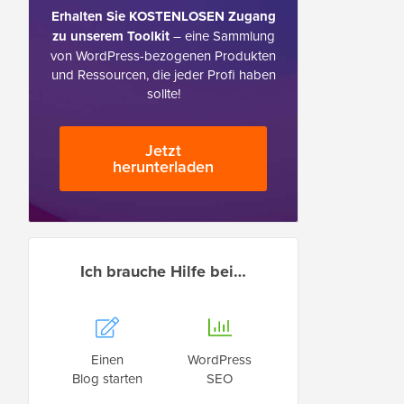
Erhalten Sie KOSTENLOSEN Zugang
zu unserem Toolkit
– eine Sammlung
von WordPress-bezogenen Produkten
und Ressourcen, die jeder Profi haben
sollte!
Jetzt
herunterladen
Ich brauche Hilfe bei…
Einen
WordPress
Blog starten
SEO