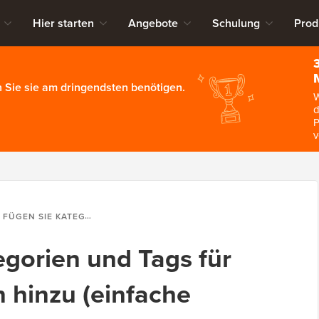
Hier starten
Angebote
Schulung
Prod
 Sie sie am dringendsten benötigen.
W
d
P
v
IE KATEGORIEN UND TAGS FÜR WORDPRESS-SEITEN HINZU (EINFACHE METHODE)
egorien und Tags für
 hinzu (einfache