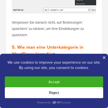
Vergessen Sie danach nicht, auf 'Änderungen
speichern' zu klicken, um Ihre Einstellungen zu
speichern.
5. Wie man eine Unterkategorie in
WordPress hinzufügt
WordPress ermöglicht es Ihnen, eine
Kategoriehierarchie hinzuzufügen, sodass Sie bei
Bedarf Unterkategorien hinzufügen können. Wenn Sie
beispielsweise eine breite Kategorie wie „Rezepte“
haben, möchten Sie möglicherweise Unterkategorien
für „Desserts“, „Abendessen“ und „Frühstücke“
erstellen, wenn Ihr Blog wächst.