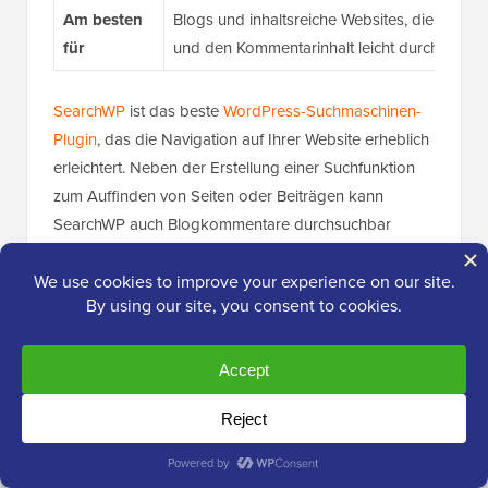
Am besten
Blogs und inhaltsreiche Websites, die lang
für
und den Kommentarinhalt leicht durchsuchb
SearchWP
ist das beste
WordPress-Suchmaschinen-
Plugin
, das die Navigation auf Ihrer Website erheblich
erleichtert. Neben der Erstellung einer Suchfunktion
zum Auffinden von Seiten oder Beiträgen kann
SearchWP auch Blogkommentare durchsuchbar
machen.
Wenn Sie einen tieferen Einblick in die Funktionen
wünschen, lesen Sie unsere
vollständige SearchWP-
Bewertung
.
Meine Erfahrung
Bei Blogbeiträgen mit langen Diskussionen habe ich