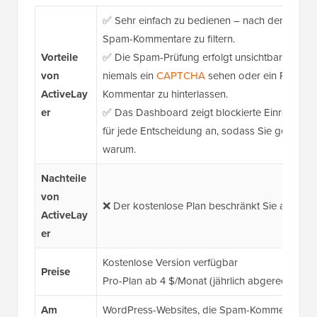
✅ Sehr einfach zu bedienen – nach der Aktivie
Spam-Kommentare zu filtern.
Vorteile
✅ Die Spam-Prüfung erfolgt unsichtbar im Hin
von
niemals ein
CAPTCHA
sehen oder ein Rätsel l
ActiveLay
Kommentar zu hinterlassen.
er
✅ Das Dashboard zeigt blockierte Einreichun
für jede Entscheidung an, sodass Sie genau w
warum.
Nachteile
von
❌ Der kostenlose Plan beschränkt Sie auf ins
ActiveLay
er
Kostenlose Version verfügbar
Preise
Pro-Plan ab 4 $/Monat (jährlich abgerechnet)
Am
WordPress-Websites, die Spam-Kommentare au