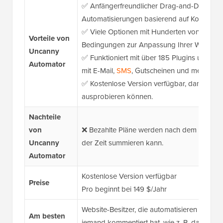
✅ Anfängerfreundlicher Drag-and-Drop-Buil
Automatisierungen basierend auf Kommenta
✅ Viele Optionen mit Hunderten von Trigge
Vorteile von
Bedingungen zur Anpassung Ihrer Workflo
Uncanny
✅ Funktioniert mit über 185 Plugins und A
Automator
mit E-Mail,
SMS
, Gutscheinen und mehr ver
✅ Kostenlose Version verfügbar, damit Sie
ausprobieren können.
Nachteile
von
❌ Bezahlte Pläne werden nach dem ersten Ja
Uncanny
der Zeit summieren kann.
Automator
Kostenlose Version verfügbar
Preise
Pro beginnt bei 149 $/Jahr
Website-Besitzer, die automatisieren möcht
Am besten
jemand kommentiert hat, wie z. B. das Sen