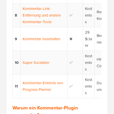
Kommentar-Link-
Kost
Reduzieru
8
Entfernung und andere
✅
enlo
Kommentar
Kommentar-Tools
s
29
Benutzern
9
Kommentar bearbeiten
❌
$/Ja
nach dem 
hr
Kost
Hinzufügen
10
Super Socializer
✅
enlo
Commenti
s
Kost
Kommentar-Erlebnis von
Durchsetz
11
✅
enlo
Progress Planner
und Qualit
s
Warum ein Kommentar-Plugin