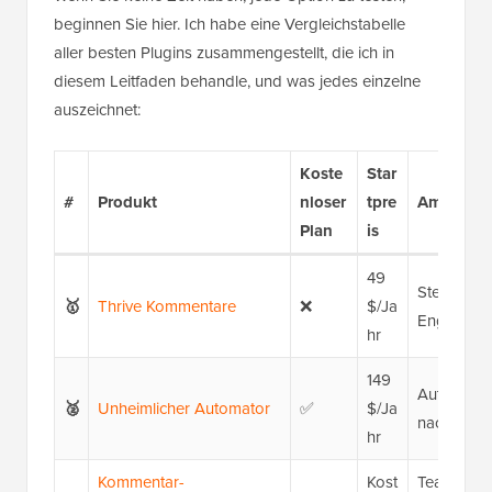
beginnen Sie hier. Ich habe eine Vergleichstabelle
aller besten Plugins zusammengestellt, die ich in
diesem Leitfaden behandle, und was jedes einzelne
auszeichnet:
Koste
Star
#
Produkt
nloser
tpre
Am besten
Plan
is
49
Steigerun
🥇
Thrive Kommentare
❌
$/Ja
Engagemen
hr
149
Automatisi
🥈
Unheimlicher Automator
✅
$/Ja
nachdem B
hr
Kommentar-
Kost
Teams die