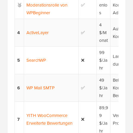
🥉
Moderationsrolle von
✅
enlo
Kommentar
WPBeginner
s
Admin-Zugr
4
Automatis
4
ActiveLayer
✅
$/M
Kommenta
onat
99
Lange Ko
5
SearchWP
❌
$/Ja
durchsuch
hr
49
Behebung d
6
WP Mail SMTP
✅
$/Ja
Kommentar
hr
Benachric
89,9
YITH WooCommerce
9
Verbesse
7
❌
Erweiterte Bewertungen
$/Ja
Produktbe
hr