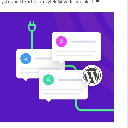
yskusjami i zachęcić czytelników do interakcji. 💬