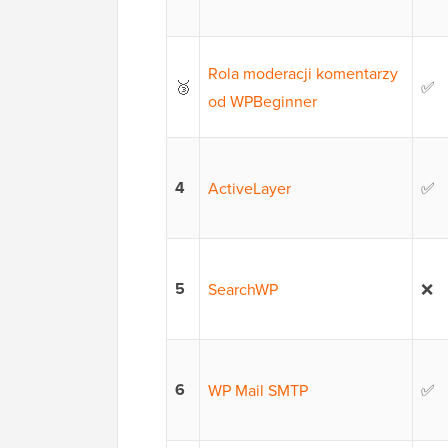
Rola moderacji komentarzy
🥉
✅
od WPBeginner
4
ActiveLayer
✅
5
SearchWP
❌
6
WP Mail SMTP
✅