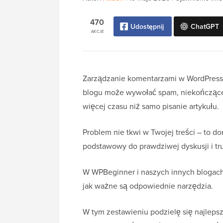
470
Udostępnij
ChatGPT
AKCJE
Zarządzanie komentarzami w WordPressi
blogu może wywołać spam, niekończące 
więcej czasu niż samo pisanie artykułu.
Problem nie tkwi w Twojej treści – to 
podstawowy do prawdziwej dyskusji i tr
W WPBeginner i naszych innych blogach
jak ważne są odpowiednie narzędzia.
W tym zestawieniu podzielę się najlep