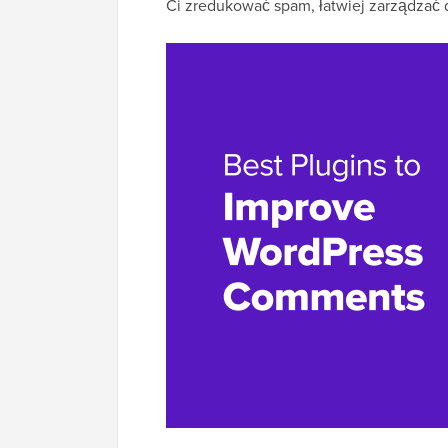
Ci zredukować spam, łatwiej zarządzać d