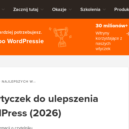
Zacznij tutaj
Okazje
Szkolenia
Produk
30 milionów+
rdziej potrzebujesz.
Witryny
korzystające z
po WordPressie
naszych
wtyczek
EPSZYCH WTYCZEK DO ULEPSZENIA KOMENTARZY WORDPRESS (2026)
wtyczek do ulepszenia
Press (2026)
rmacji o czytelniku