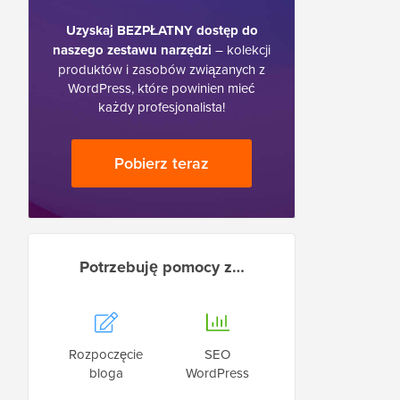
Uzyskaj BEZPŁATNY dostęp do
naszego zestawu narzędzi
– kolekcji
produktów i zasobów związanych z
WordPress, które powinien mieć
każdy profesjonalista!
Pobierz teraz
Potrzebuję pomocy z…
Rozpoczęcie
SEO
bloga
WordPress