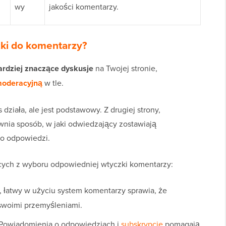
wy
jakości komentarzy.
ki do komentarzy?
ardziej znaczące dyskusje
na Twojej stronie,
moderacyjną
w tle.
iała, ale jest podstawowy. Z drugiej strony,
ia sposób, w jaki odwiedzający zostawiają
po odpowiedzi.
ących z wyboru odpowiedniej wtyczki komentarzy:
, łatwy w użyciu system komentarzy sprawia, że
 swoimi przemyśleniami.
Powiadomienia o odpowiedziach i
subskrypcje
pomagają