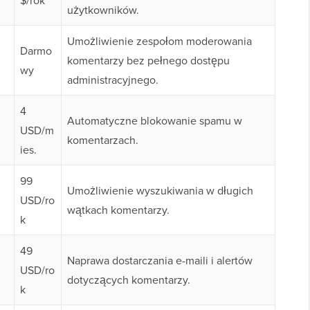
$/rok
użytkowników.
Umożliwienie zespołom moderowania
Darmo
komentarzy bez pełnego dostępu
wy
administracyjnego.
4
Automatyczne blokowanie spamu w
USD/m
komentarzach.
ies.
99
Umożliwienie wyszukiwania w długich
USD/ro
wątkach komentarzy.
k
49
Naprawa dostarczania e-maili i alertów
USD/ro
dotyczących komentarzy.
k