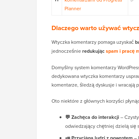
Planner
Dlaczego warto używać wtycz
Wtyczka komentarzy pomaga uzyskać
b
jednocześnie
redukując
spam i pracę 
Domyślny system komentarzy WordPress dz
dedykowana wtyczka komentarzy usprawn
komentarze, śledzą dyskusje i wracają 
Oto niektóre z głównych korzyści płyn
💬 Zachęca do interakcji
– Czysty
odwiedzający chętniej dzielą się
📣 Przyciąga ludzi z powrotem
– 