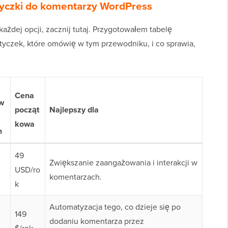
tyczki do komentarzy WordPress
ażdej opcji, zacznij tutaj. Przygotowałem tabelę
yczek, które omówię w tym przewodniku, i co sprawia,
Cena
w
począt
Najlepszy dla
kowa
n
49
Zwiększanie zaangażowania i interakcji w
USD/ro
komentarzach.
k
Automatyzacja tego, co dzieje się po
149
dodaniu komentarza przez