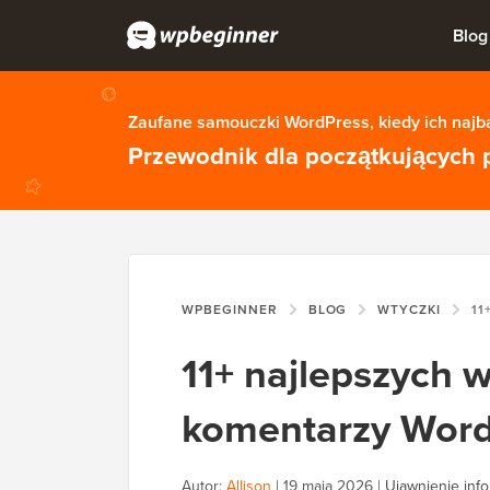
Blog
Zaufane samouczki WordPress, kiedy ich najba
Przewodnik dla początkujących 
WPBEGINNER
BLOG
WTYCZKI
11+ NAJL
11+ najlepszych 
komentarzy Word
Autor:
Allison
|
19 maja 2026
|
Ujawnienie info