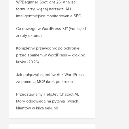
WPBeginner Spotlight 26: Analiza
formularzy, więcej narzędzi AI i
inteligentniejsze monitorowanie SEO
Co nowego w WordPress 7.1? (Funkcje i
zrzuty ekranu)
Kompletny przewodnik po ochronie
przed spamem w WordPress – krok po
kroku (2026)
Jak połączyć agentów AI z WordPress
za pomocą MCP (krok po kroku)
Przedstawiamy HelpJet: Chatbot AI,
który odpowiada na pytania Twoich
klientów w kilka sekund