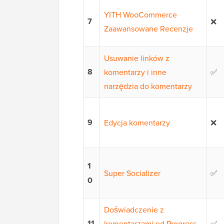
YITH WooCommerce
7
❌
Zaawansowane Recenzje
Usuwanie linków z
8
komentarzy i inne
✅
narzędzia do komentarzy
9
Edycja komentarzy
❌
1
Super Socializer
✅
0
Doświadczenie z
11
komentarzami od Progress
✅