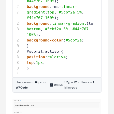
#44c767
100%
);
2
background
:-ms-
linear-
7
gradient
(
top
, 
#5cbf2a
5%
, 
#44c767
100%
);
2
background
:
linear-gradient
(to 
8
bottom
, 
#5cbf2a
5%
, 
#44c767
100%
);
2
background-color
:
#5cbf2a
;
9
3
}
0
3
#submit:active {
1
3
position
:
relative
;
2
3
top
:
1px
;
3
3
}
4
Hostowane z ❤️ przez
Użyj w WordPress w 1
WPCode
kliknięcie