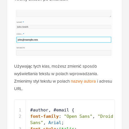
Używając tych klas, możesz zmienić sposób
wyświetlania tekstu w polach wprowadzania.
Zmienimy styl tekstu w polach
nazwy autora
i adresu
URL.
1
#author, #email {
2
font-family
: 
"Open Sans"
, 
"Droid 
Sans"
, 
Arial
;
3
font-style
:
italic
;