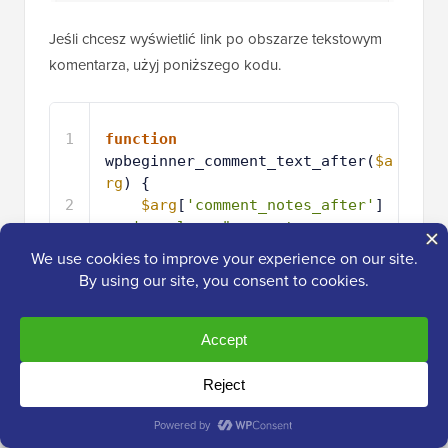
Jeśli chcesz wyświetlić link po obszarze tekstowym
komentarza, użyj poniższego kodu.
1
function
wpbeginner_comment_text_after(
$a
rg
) {
2
$arg
[
'comment_notes_after'
] 
.= 
'<p class="comment-
policy"">We are glad you have 
chosen to leave a comment. 
Please keep in mind that 
comments are moderated according 
to our <a 
href="http://www.example.com/com
ment-policy-page/">comment 
policy</a>.</p>'
;
3
return
$arg
;
4
}