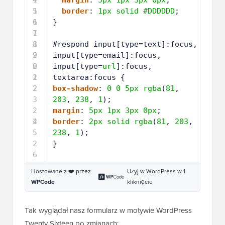
5
1
border
: 
1px
solid
#DDDDDD
;
6
1
}
7
1
8
1
#respond input[type=text]:focus,
9
2
input[type=email]:focus,
0
2
input[type=
url
]:focus,
1
2
textarea:focus {
2
2
box-shadow
: 
0
0
5px
rgba
(
81
, 
3
203
, 
238
, 
1
);
2
margin
: 
5px
1px
3px
0px
;
4
2
border
: 
2px
solid
rgba
(
81
, 
203
, 
5
238
, 
1
);
2
}
6
Hostowane z ❤️ przez
Użyj w WordPress w 1
WPCode
kliknięcie
Tak wyglądał nasz formularz w motywie WordPress
Twenty Sixteen po zmianach: