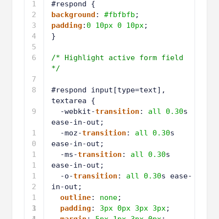
1
#respond {
2
background
: 
#fbfbfb
;
3
padding
:
0
10px
0
10px
;
4
}
5
6
/* Highlight active form field 
*/
7
8
#respond input[type=text], 
textarea {
9
-webkit-
transition
: 
all
0.30
s 
ease-in-out;
1
-moz-
transition
: 
all
0.30
s 
0
ease-in-out;
1
-ms-
transition
: 
all
0.30
s 
1
ease-in-out;
1
-o-
transition
: 
all
0.30
s ease-
2
in-out;
1
outline
: 
none
;
3
1
padding
: 
3px
0px
3px
3px
;
4
1
margin
: 
5px
1px
3px
0px
;