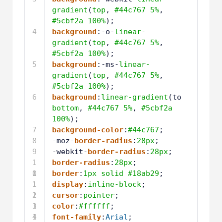
gradient
(
top
, 
#44c767
5%
, 
#5cbf2a
100%
);
4
background
:-o-
linear-
gradient
(
top
, 
#44c767
5%
, 
#5cbf2a
100%
);
5
background
:-ms-
linear-
gradient
(
top
, 
#44c767
5%
, 
#5cbf2a
100%
);
6
background
:
linear-gradient
(to 
bottom
, 
#44c767
5%
, 
#5cbf2a
100%
);
7
background-color
:
#44c767
;
8
-moz-
border-radius
:
28px
;
9
-webkit-
border-radius
:
28px
;
1
border-radius
:
28px
;
0
1
border
:
1px
solid
#18ab29
;
1
1
display
:
inline-block
;
2
1
cursor
:
pointer
;
3
1
color
:
#ffffff
;
4
1
font-family
:
Arial
;