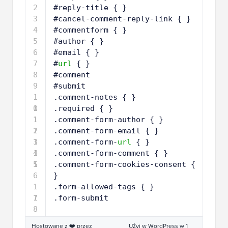
2
#reply-title { }
3
#cancel-comment-reply-link { }
4
#commentform { }
5
#author { }
6
#email { }
7
#
url
{ }
8
#comment
9
#submit
1
.comment-notes { }
0
1
.required { }
1
1
.comment-form-author { }
2
1
.comment-form-email { }
3
1
.comment-form-
url
{ }
4
1
.comment-form-comment { }
5
1
.comment-form-cookies-consent { 
6
}
1
.form-allowed-tags { }
7
1
.form-submit
8
Hostowane z ❤️ przez
Użyj w WordPress w 1