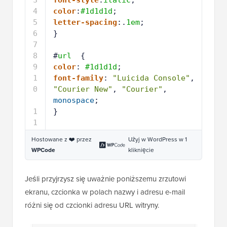
4
color
:
#1d1d1d
;
5
letter-spacing
:.
1em
;
6
} 
7
8
#
url
{
9
color
: 
#1d1d1d
;
1
font-family
: 
"Luicida Console"
, 
0
"Courier New"
, 
"Courier"
, 
monospace
;
1
} 
1
Hostowane z ❤️ przez
Użyj w WordPress w 1
WPCode
kliknięcie
Jeśli przyjrzysz się uważnie poniższemu zrzutowi
ekranu, czcionka w polach nazwy i adresu e-mail
różni się od czcionki adresu URL witryny.