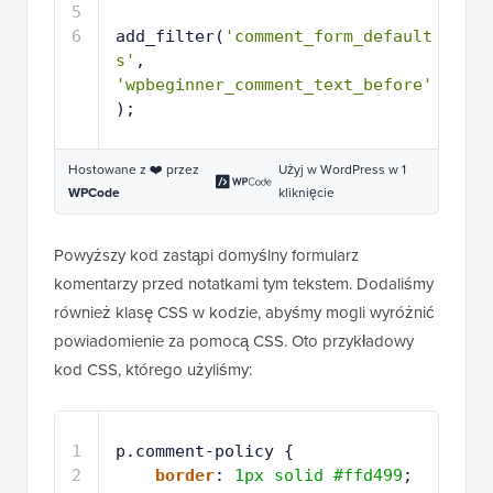
5
6
add_filter(
'comment_form_default
s'
, 
'wpbeginner_comment_text_before'
);
Hostowane z ❤️ przez
Użyj w WordPress w 1
WPCode
kliknięcie
Powyższy kod zastąpi domyślny formularz
komentarzy przed notatkami tym tekstem. Dodaliśmy
również klasę CSS w kodzie, abyśmy mogli wyróżnić
powiadomienie za pomocą CSS. Oto przykładowy
kod CSS, którego użyliśmy:
1
p.comment-policy {
2
border
: 
1px
solid
#ffd499
;