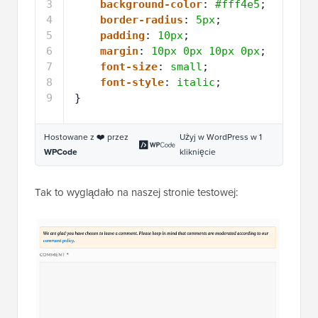
3
background-color
: 
#fff4e5
;
4
border-radius
: 
5px
;
5
padding
: 
10px
;
6
margin
: 
10px
0px
10px
0px
;
7
font-size
: 
small
;
8
font-style
: 
italic
;
9
}
Hostowane z ❤️ przez
Użyj w WordPress w 1
WPCode
kliknięcie
Tak to wyglądało na naszej stronie testowej: