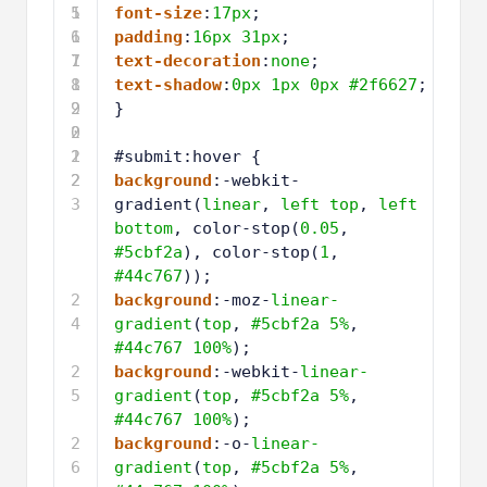
5
1
font-size
:
17px
;
6
1
padding
:
16px
31px
;
7
1
text-decoration
:
none
;
8
1
text-shadow
:
0px
1px
0px
#2f6627
;
9
2
} 
0
2
1
2
#submit:hover {
2
2
background
:-webkit-
3
gradient(
linear
, 
left
top
, 
left
bottom
, color-stop(
0.05
, 
#5cbf2a
), color-stop(
1
, 
#44c767
));
2
background
:-moz-
linear-
4
gradient
(
top
, 
#5cbf2a
5%
, 
#44c767
100%
);
2
background
:-webkit-
linear-
5
gradient
(
top
, 
#5cbf2a
5%
, 
#44c767
100%
);
2
background
:-o-
linear-
6
gradient
(
top
, 
#5cbf2a
5%
, 