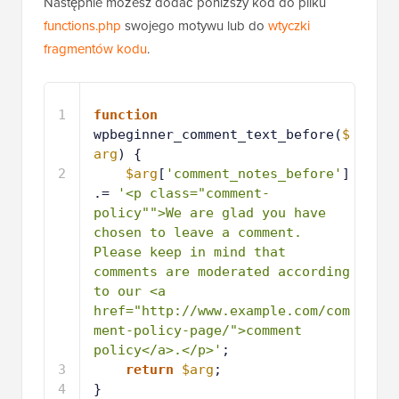
Następnie możesz dodać poniższy kod do pliku
functions.php
swojego motywu lub do
wtyczki
fragmentów kodu
.
1
function
wpbeginner_comment_text_before(
$
arg
) {
2
$arg
[
'comment_notes_before'
] 
.= 
'<p class="comment-
policy"">We are glad you have 
chosen to leave a comment. 
Please keep in mind that 
comments are moderated according 
to our <a 
href="http://www.example.com/com
ment-policy-page/">comment 
policy</a>.</p>'
;
3
return
$arg
;
4
}