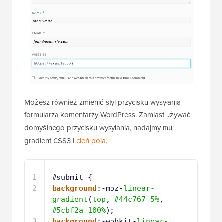
Możesz również zmienić styl przycisku wysyłania
formularza komentarzy WordPress. Zamiast używać
domyślnego przycisku wysyłania, nadajmy mu
gradient CSS3 i
cień pola
.
1
#submit {
2
background
:-moz-
linear-
gradient
(
top
, 
#44c767
5%
, 
#5cbf2a
100%
);
3
background
:-webkit-
linear-