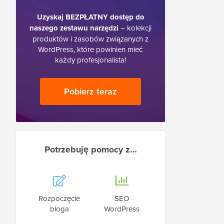
Uzyskaj BEZPŁATNY dostęp do
naszego zestawu narzędzi
– kolekcji
produktów i zasobów związanych z
WordPress, które powinien mieć
każdy profesjonalista!
Pobierz teraz
Potrzebuję pomocy z…
Rozpoczęcie
SEO
bloga
WordPress