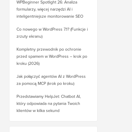
WPBeginner Spotlight 26: Analiza
formularzy, więcej narzędzi AI i
inteligentniejsze monitorowanie SEO
Co nowego w WordPress 7.1? (Funkcje i
zrzuty ekranu)
Kompletny przewodnik po ochronie
przed spamem w WordPress – krok po
kroku (2026)
Jak połączyć agentów AI z WordPress
za pomocą MCP (krok po kroku)
Przedstawiamy HelpJet: Chatbot AI,
który odpowiada na pytania Twoich
klientów w kilka sekund