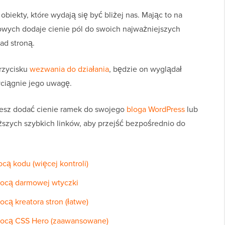
iekty, które wydają się być bliżej nas. Mając to na
towych dodaje cienie pól do swoich najważniejszych
nad stroną.
przycisku
wezwania do działania
, będzie on wyglądał
yciągnie jego uwagę.
żesz dodać cienie ramek do swojego
bloga WordPress
lub
iższych szybkich linków, aby przejść bezpośrednio do
cą kodu (więcej kontroli)
mocą darmowej wtyczki
cą kreatora stron (łatwe)
omocą CSS Hero (zaawansowane)