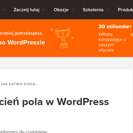
Zacznij tutaj
Okazje
Szkolenia
Produk
30 milionów+
rdziej potrzebujesz.
Witryny
korzystające z
po WordPressie
naszych
wtyczek
JAK ŁATWO DODAĆ CIEŃ POLA W WORDPRESS (4 SPOSOBY)
cień pola w WordPress
informacji dla czytelników