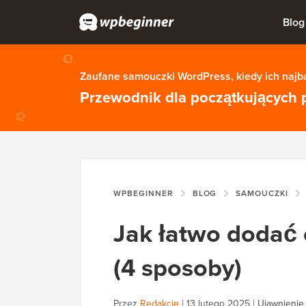
Blog
Zaufane samouczki WordPress, kiedy ich najba
Przewodnik dla początkujących 
WPBEGINNER
BLOG
SAMOUCZKI
Jak łatwo dodać 
(4 sposoby)
Przez
Redakcję
|
13 lutego 2025
|
Ujawnienie 