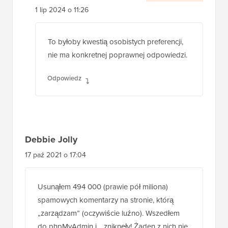
1 lip 2024 o 11:26
To byłoby kwestią osobistych preferencji,
nie ma konkretnej poprawnej odpowiedzi.
Odpowiedz
Debbie Jolly
17 paź 2021 o 17:04
Usunąłem 494 000 (prawie pół miliona)
spamowych komentarzy na stronie, którą
„zarządzam” (oczywiście luźno). Wszedłem
do phpMyAdmin i… zniknęły! Żaden z nich nie