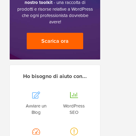
nostro toolkit
- una raccolta di
prodotti e risorse relative a WordPress
che ogni professionista dovrebbe
avere!
Scarica ora
Ho bisogno di aiuto con...
Avviare un
WordPress
Blog
SEO