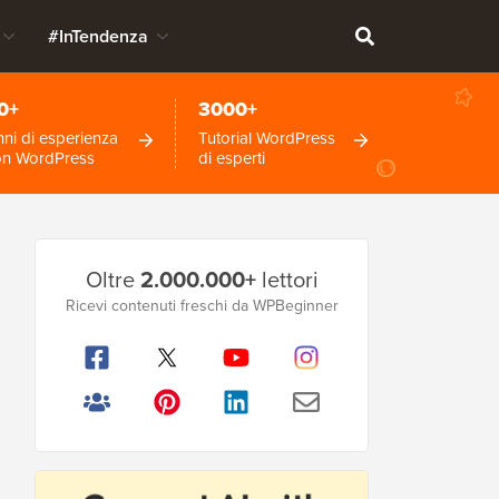
#InTendenza
0+
3000+
ni di esperienza
Tutorial WordPress
on WordPress
di esperti
Barra
Oltre
2.000.000+
lettori
laterale
Ricevi contenuti freschi da WPBeginner
principale