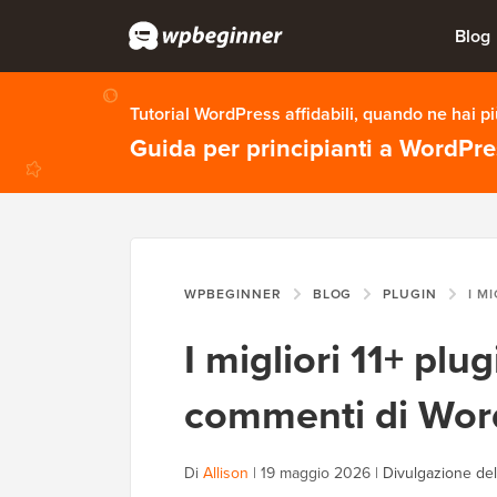
Blog
Tutorial WordPress affidabili, quando ne hai p
Guida per principianti a WordPr
WPBEGINNER
BLOG
PLUGIN
I MIGLIORI 1
I migliori 11+ plu
commenti di Wor
Di
Allison
|
19 maggio 2026
|
Divulgazione del