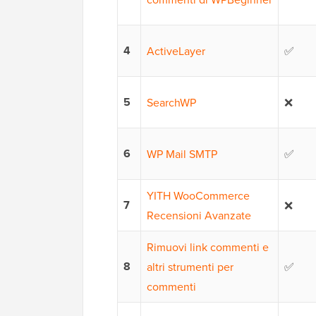
4
ActiveLayer
✅
5
SearchWP
❌
6
WP Mail SMTP
✅
YITH WooCommerce
7
❌
Recensioni Avanzate
Rimuovi link commenti e
8
altri strumenti per
✅
commenti