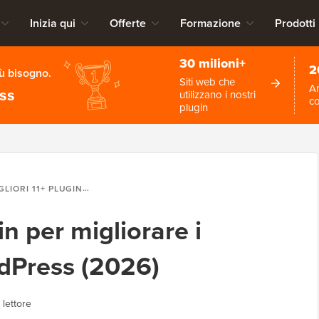
Inizia qui
Offerte
Formazione
Prodotti
30 milioni+
2
iù bisogno.
Siti web che
An
ess
utilizzano i nostri
c
plugin
1+ PLUGIN PER MIGLIORARE I COMMENTI DI WORDPRESS (2026)
gin per migliorare i
dPress (2026)
 lettore