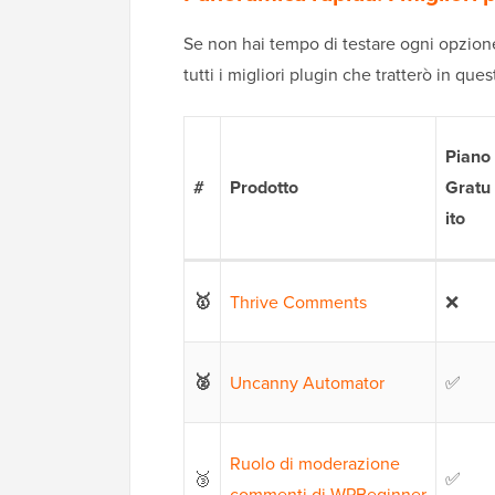
Se non hai tempo di testare ogni opzione
tutti i migliori plugin che tratterò in qu
Piano
#
Prodotto
Gratu
ito
🥇
Thrive Comments
❌
🥈
Uncanny Automator
✅
Ruolo di moderazione
🥉
✅
commenti di WPBeginner