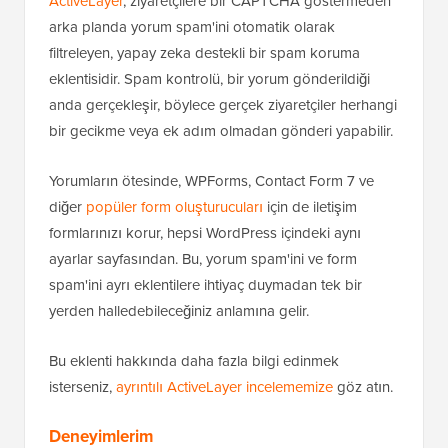
ActiveLayer
, ziyaretçilere bir CAPTCHA göstermeden
arka planda yorum spam'ini otomatik olarak
filtreleyen, yapay zeka destekli bir spam koruma
eklentisidir. Spam kontrolü, bir yorum gönderildiği
anda gerçekleşir, böylece gerçek ziyaretçiler herhangi
bir gecikme veya ek adım olmadan gönderi yapabilir.
Yorumların ötesinde, WPForms, Contact Form 7 ve
diğer
popüler form oluşturucuları
için de iletişim
formlarınızı korur, hepsi WordPress içindeki aynı
ayarlar sayfasından. Bu, yorum spam'ini ve form
spam'ini ayrı eklentilere ihtiyaç duymadan tek bir
yerden halledebileceğiniz anlamına gelir.
Bu eklenti hakkında daha fazla bilgi edinmek
isterseniz,
ayrıntılı ActiveLayer incelememize
göz atın.
Deneyimlerim