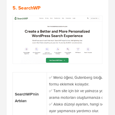
5.
SearchWP
✅ Menü öğesi, Gutenberg bloğu veya
k
formu eklemek kolaydır.
✅ Tam site için bir ve yalnızca yorumlar 
SearchWP'nin
arama motorları oluşturmanıza olanak ta
Artıları
✅ Alaka düzeyi ayarları, hangi sonuçları
ayar yapmanıza yardımcı olur.