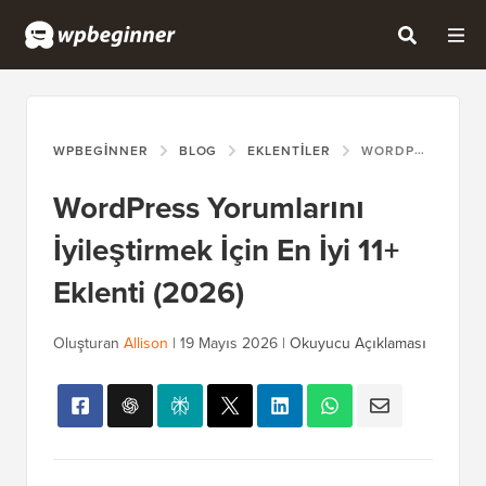
WPBEGINNER
BLOG
EKLENTILER
WORDPRESS YORUMLARINI İYILEŞTIRMEK İÇIN EN İYI 11+ EKLENTI (2026)
WordPress Yorumlarını
İyileştirmek İçin En İyi 11+
Eklenti (2026)
Oluşturan
Allison
|
19 Mayıs 2026
|
Okuyucu Açıklaması