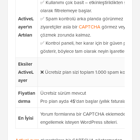
✅ Kullanımı çok basit – etkinleştirildikten sonra
olarak filtrelemeye başlar.
ActiveL
✅ Spam kontrolü arka planda görünmez bir şekil
ayer'ın
ziyaretçiler asla bir
CAPTCHA
görmez veya yorum 
Artıları
çözmek zorunda kalmaz.
✅ Kontrol paneli, her karar için bir güven puanıy
gösterir, böylece tam olarak neyin işaretlendiğini v
Eksiler
ActiveL
❌ Ücretsiz plan sizi toplam 1.000 spam kontrolü ile
ayer
Fiyatlan
Ücretsiz sürüm mevcut
dırma
Pro plan ayda 4$'dan başlar (yıllık faturalandırılır
Yorum formlarına bir CAPTCHA eklemeden spam y
En İyisi
engellemek isteyen WordPress siteleri.