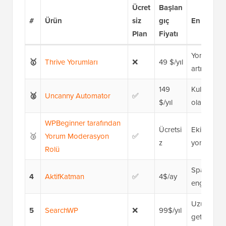
Ücret
Başlan
#
Ürün
siz
gıç
En İyisi
Plan
Fiyatı
Yorum etkil
🥇
Thrive Yorumları
❌
49 $/yıl
artırmak.
149
Kullanıcıl
🥈
Uncanny Automator
✅
$/yıl
olacağını 
WPBeginner tarafından
Ücretsi
Ekiplerin 
🥉
Yorum Moderasyon
✅
z
yorumları
Rolü
Spam yoru
4
AktifKatman
✅
4$/ay
engelleme
Uzun yorum 
5
SearchWP
❌
99$/yıl
getirmek.