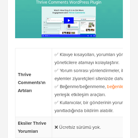
✅ Klavye kısayolları, yorumları yönetmeyi, 
yöneticilere atamayı kolaylaştırır.
✅ Yorum sonrası yönlendirmeler, ilgili gönd
Thrive
eylemler ziyaretçileri sitenizde daha uzun s
Comments'ın
✅ Beğenme/beğenmeme,
beğeniler/dislik
Artıları
yerleşik etkileşim araçları.
✅ Kullanıcılar, bir gönderinin yorumlarına
yanıtladığında bildirim alabilir.
Eksiler
Thrive
❌ Ücretsiz sürümü yok.
Yorumları