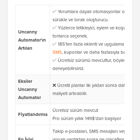
✅ Yorumlara dayalı otomasyonlar oluşturma
sürükle ve bırak oluşturucu.
✅ Yüzlerce tetikleyici, eylem ve koşulla iş ak
Uncanny
tonlarca seçenek.
Automator'ın
✅ 185'ten fazla eklenti ve uygulama ile çalı
Artıları
SMS
, kuponlar ve daha fazlasıyla bağlayabili
✅ Ücretsiz sürümü mevcuttur, böylece ö
deneyebilirsiniz.
Eksiler
❌ Ücretli planlar ilk yıldan sonra daha paha
Uncanny
maliyeti artırabilir.
Automator
Ücretsiz sürüm mevcut
Fiyatlandırma
Pro sürüm yıllık 149$'dan başlıyor
Takip e-postaları, SMS mesajları veya özel t
En İyisi
yorum yaptıktan sonra ne olacağını otomatik