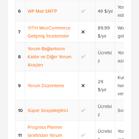
Yorum e-pos
6
WP Mail SMTP
✅
49 $/yıl
edilebilirl
YITH WooCommerce
89,99
WooCommer
7
❌
Gelişmiş İncelemeler
$/yıl
geliştirmek
Yorum Bağlantısını
Ücretsi
Yorum alan
8
Kaldır ve Diğer Yorum
✅
z
azaltmak.
Araçları
Kullanıcıl
29
9
Yorum Düzenleme
❌
hemen sonr
$/yıl
vermek.
Ücretsi
10
Süper Sosyalleştirici
✅
Sosyal gir
z
Progress Planner
Ücretsi
Yorum kural
11
tarafından Yorum
✅