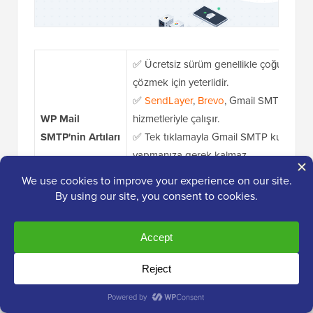
✅ Ücretsiz sürüm genellikle çoğu e-posta
çözmek için yeterlidir.
✅
SendLayer
,
Brevo
, Gmail SMTP ve diğ
WP Mail
hizmetleriyle çalışır.
SMTP'nin Artıları
✅ Tek tıklamayla Gmail SMTP kurulumu,
yapmanıza gerek kalmaz.
✅ E-posta yeniden gönderme, hata uyarıl
Pro özellikler, iletileri daha kolay yönet
WP Mail
SMTP'nin
❌ SMTP'ye yeni başlıyorsanız, ilk kurulum
Dezavantajları
Ücretsiz sürüm mevcut
Fiyatlandırma
Pro yıllık 49,00 $'dan başlıyor