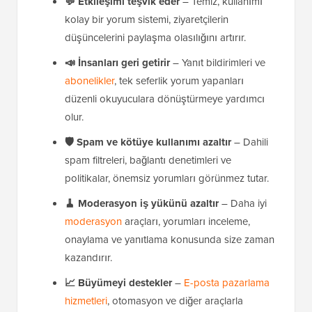
💬 Etkileşimi teşvik eder
– Temiz, kullanımı
kolay bir yorum sistemi, ziyaretçilerin
düşüncelerini paylaşma olasılığını artırır.
📣 İnsanları geri getirir
– Yanıt bildirimleri ve
abonelikler
, tek seferlik yorum yapanları
düzenli okuyuculara dönüştürmeye yardımcı
olur.
🛡️ Spam ve kötüye kullanımı azaltır
– Dahili
spam filtreleri, bağlantı denetimleri ve
politikalar, önemsiz yorumları görünmez tutar.
🧹 Moderasyon iş yükünü azaltır
– Daha iyi
moderasyon
araçları, yorumları inceleme,
onaylama ve yanıtlama konusunda size zaman
kazandırır.
📈 Büyümeyi destekler
–
E-posta pazarlama
hizmetleri
, otomasyon ve diğer araçlarla