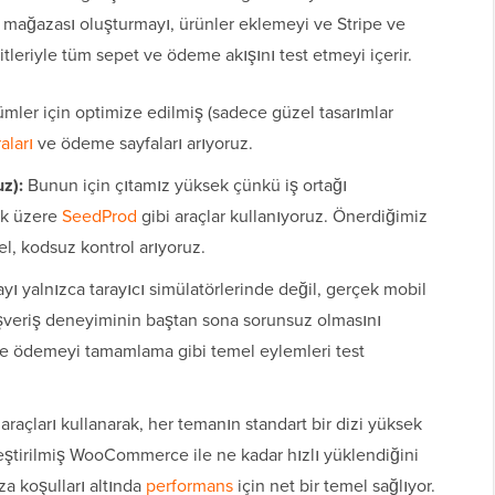
mağazası oluşturmayı, ürünler eklemeyi ve Stripe ve
leriyle tüm sepet ve ödeme akışını test etmeyi içerir.
mler için optimize edilmiş (sadece güzel tasarımlar
aları
ve ödeme sayfaları arıyoruz.
uz):
Bunun için çıtamız yüksek çünkü iş ortağı
ak üzere
SeedProd
gibi araçlar kullanıyoruz. Önerdiğimiz
l, kodsuz kontrol arıyoruz.
ı yalnızca tarayıcı simülatörlerinde değil, gerçek mobil
lışveriş deneyiminin baştan sona sorunsuz olmasını
ve ödemeyi tamamlama gibi temel eylemleri test
 araçları kullanarak, her temanın standart bir dizi yüksek
eştirilmiş WooCommerce ile ne kadar hızlı yüklendiğini
a koşulları altında
performans
için net bir temel sağlıyor.