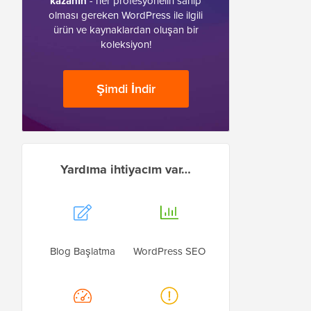
kazanın
- her profesyonelin sahip
olması gereken WordPress ile ilgili
ürün ve kaynaklardan oluşan bir
koleksiyon!
Şimdi İndir
Yardıma ihtiyacım var…
Blog Başlatma
WordPress SEO