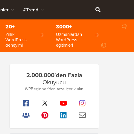
nler
#Trend
20+
3000+
Yıllık
Uzmanlardan
WordPress
WordPress
deneyimi
eğitimleri
Birincil
2.000.000'den Fazla
Kenar
Okuyucu
Çubuğu
WPBeginner'dan taze içerik alın