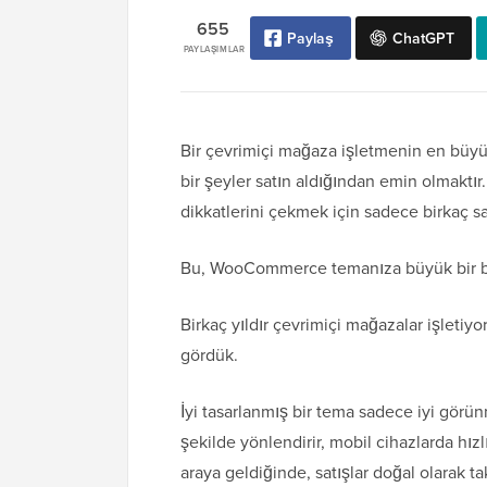
655
Paylaş
ChatGPT
PAYLAŞIMLAR
Bir çevrimiçi mağaza işletmenin en büyük 
bir şeyler satın aldığından emin olmaktı
dikkatlerini çekmek için sadece birkaç sa
Bu, WooCommerce temanıza büyük bir b
Birkaç yıldır çevrimiçi mağazalar işletiy
gördük.
İyi tasarlanmış bir tema sadece iyi gör
şekilde yönlendirir, mobil cihazlarda hızl
araya geldiğinde, satışlar doğal olarak ta