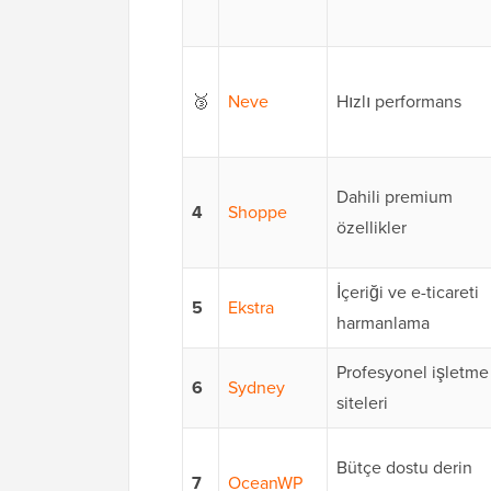
🥉
Neve
Hızlı performans
Dahili premium
4
Shoppe
özellikler
İçeriği ve e-ticareti
5
Ekstra
harmanlama
Profesyonel işletme
6
Sydney
siteleri
Bütçe dostu derin
7
OceanWP