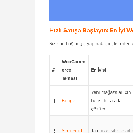
Hızlı Satışa Başlayın: En İy
Size bir başlangıç ​​yapmak için, listeden 
WooComm
#
erce
En İyisi
Teması
Yeni mağazalar için
🥇
Botiga
hepsi bir arada
çözüm
🥈
SeedProd
Tam özel site tasarı