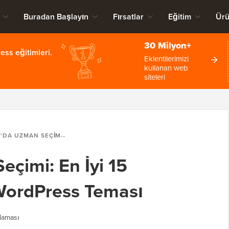
Buradan Başlayın
Fırsatlar
Eğitim
Ürü
30 Milyon+
ss eğitimleri.
Eklentilerimizi
kullanan web
siteleri
N SEÇIMI: EN İYI 15 WOOCOMMERCE WORDPRESS TEMASI
çimi: En İyi 15
rdPress Teması
laması