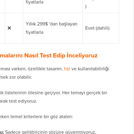
fiyatlarla
)
Yıllık 299$ 'dan başlayan
❌
Evet (dahili)
fiyatlarla
arını Nasıl Test Edip İnceliyoruz
sı varken, özellikle tasarım,
hız
ve kullanılabilirliği
ek zor olabilir.
k listelerinin ötesine geçiyor. Her temayı gerçek bir
ak test ediyoruz.
ken temel kriterlere bir göz atalım:
u:
Sadece geliştiricinin sözüne güvenmiyoruz.