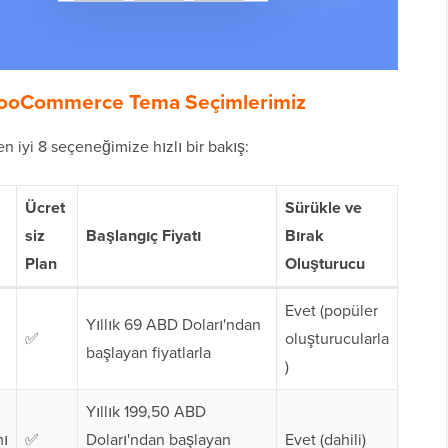
i WooCommerce Tema Seçimlerimiz
en iyi 8 seçeneğimize hızlı bir bakış:
Ücret
Sürükle ve
siz
Başlangıç Fiyatı
Bırak
Plan
Oluşturucu
Evet (popüler
Yıllık 69 ABD Doları'ndan
✅
oluşturucularla
başlayan fiyatlarla
)
Yıllık 199,50 ABD
mı
✅
Doları'ndan başlayan
Evet (dahili)