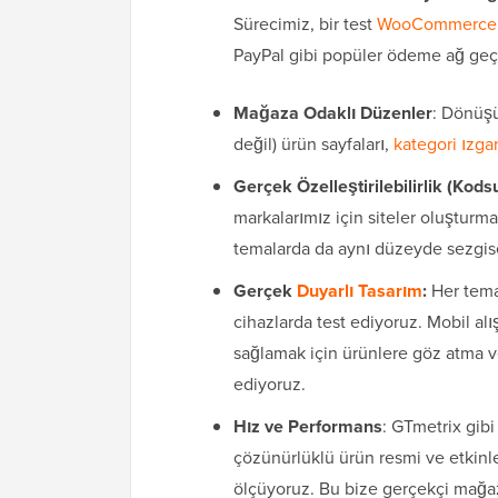
Sürecimiz, bir test
WooCommerce
PayPal gibi popüler ödeme ağ geçit
Mağaza Odaklı Düzenler
: Dönüşü
değil) ürün sayfaları,
kategori ızgar
Gerçek Özelleştirilebilirlik (Kods
markalarımız için siteler oluşturm
temalarda da aynı düzeyde sezgise
Gerçek
Duyarlı Tasarım
:
Her temay
cihazlarda test ediyoruz. Mobil a
sağlamak için ürünlere göz atma 
ediyoruz.
Hız ve Performans
: GTmetrix gibi
çözünürlüklü ürün resmi ve etkinl
ölçüyoruz. Bu bize gerçekçi mağaz