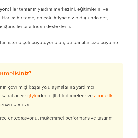
yon:
Her temanın yardım merkezini, eğitimlerini ve
 Harika bir tema, en çok ihtiyacınız olduğunda net,
liştiriciler tarafından desteklenir.
lun ister ölçek büyütüyor olun, bu temalar size büyüme
melisiniz?
nın çevrimiçi başarıya ulaşmalarına yardımcı
l sanatları ve
giyim
den dijital indirmelere ve
abonelik
 sahipleri var. 🛒
rce entegrasyonu, mükemmel performans ve tasarım