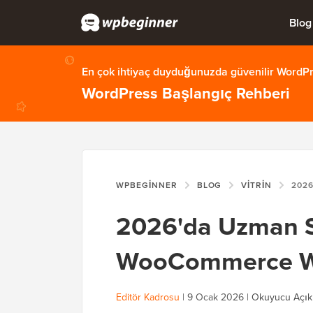
Blog
En çok ihtiyaç duyduğunuzda güvenilir WordPre
WordPress Başlangıç Rehberi
WPBEGINNER
BLOG
VITRIN
2026'DA UZMA
2026'da Uzman Se
WooCommerce Wo
Editör Kadrosu
|
9 Ocak 2026
|
Okuyucu Açık