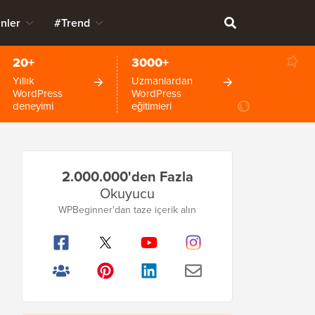
nler
#Trend
20+
3000+
Yıllık
Uzmanlardan
WordPress
WordPress
deneyimi
eğitimleri
Birincil
2.000.000'den Fazla
Kenar
Okuyucu
Çubuğu
WPBeginner'dan taze içerik alın