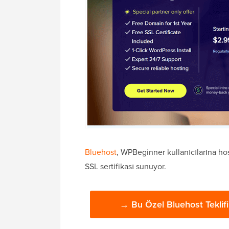
Bluehost
, WPBeginner kullanıcılarına ho
SSL sertifikası sunuyor.
→ Bu Özel Bluehost Teklifi