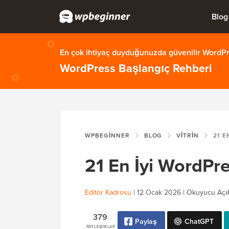
Blog
En çok ihtiyaç duyduğunuzda güvenilir WordPre
WordPress Başlangıç Rehberi
WPBEGINNER
BLOG
VITRIN
21 EN İ
21 En İyi WordPr
Editör Kadrosu
|
12 Ocak 2026
|
Okuyucu Açı
379
Paylaş
ChatGPT
PAYLAŞIMLAR