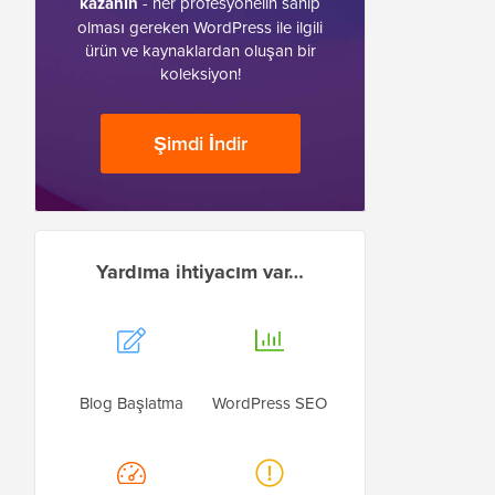
kazanın
- her profesyonelin sahip
olması gereken WordPress ile ilgili
ürün ve kaynaklardan oluşan bir
koleksiyon!
Şimdi İndir
Yardıma ihtiyacım var…
Blog Başlatma
WordPress SEO