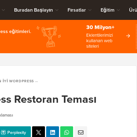
Buradan Başlayın
Fırsatlar
Eğitim
Ürü
30 Milyon+
ss eğitimleri.
Eklentilerimizi
kullanan web
siteleri
YI WORDPRESS RESTORAN TEMASI
ess Restoran Teması
klaması
Perplexity