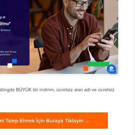
stingde BÜYÜK bir indirim, ücretsiz alan adı ve ücretsiz
ni Talep Etmek İçin Buraya Tıklayın ←