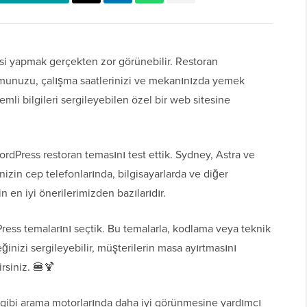
tesi yapmak gerçekten zor görünebilir. Restoran
munuzu, çalışma saatlerinizi ve mekanınızda yemek
emli bilgileri sergileyebilen özel bir web sitesine
ordPress restoran temasını test ettik. Sydney, Astra ve
izin cep telefonlarında, bilgisayarlarda ve diğer
n en iyi önerilerimizden bazılarıdır.
ess temalarını seçtik. Bu temalarla, kodlama veya teknik
izi sergileyebilir, müşterilerin masa ayırtmasını
irsiniz. 🍔🍹
 gibi arama motorlarında daha iyi görünmesine yardımcı