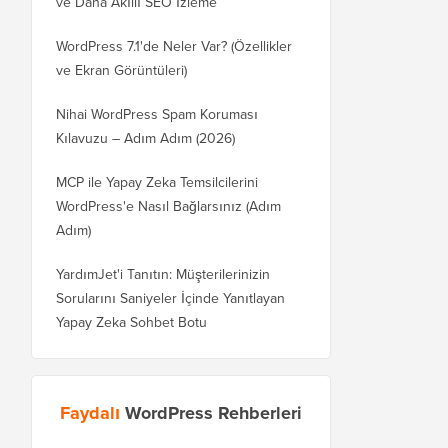
ve Daha Akıllı SEO İzleme
WordPress 7.1'de Neler Var? (Özellikler
ve Ekran Görüntüleri)
Nihai WordPress Spam Koruması
Kılavuzu – Adım Adım (2026)
MCP ile Yapay Zeka Temsilcilerini
WordPress'e Nasıl Bağlarsınız (Adım
Adım)
YardımJet'i Tanıtın: Müşterilerinizin
Sorularını Saniyeler İçinde Yanıtlayan
Yapay Zeka Sohbet Botu
Faydalı
WordPress Rehberleri