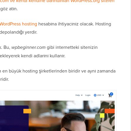
com ve kendi kendine barındırılan WordPress.org siteleri
göz atın.
WordPress hosting
hesabına ihtiyacınız olacak. Hosting
depolandığı yerdir.
k. Bu,
wpbeginner.com
gibi internetteki sitenizin
ekleyerek kendi adlarını kullanır.
 en büyük hosting şirketlerinden biridir ve aynı zamanda
idir.