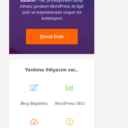
kazanın
- her profesyonelin sahip
olması gereken WordPress ile ilgili
ürün ve kaynaklardan oluşan bir
koleksiyon!
Şimdi İndir
Yardıma ihtiyacım var…
Blog Başlatma
WordPress SEO