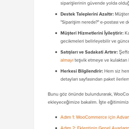
siparişlerinin güvende yolda olduğ
Destek Taleplerini Azaltır:
Müşteri
"Siparişim nerede?" e-postası ve de
Müşteri Hizmetlerini İyileştirir:
Ka
gecikmeleri belirleyebilir ve güncel
Satışları ve Sadakati Artırır:
Şeffa
almayı
teşvik etmeye ve kulaktan ku
Herkesi Bilgilendirir:
Hem siz hem
detayları sayfasından paket ilerlem
Bunu göz önünde bulundurarak, WooComme
ekleyeceğimize bakalım. İşte eğitimimizde
Adım 1: WooCommerce için Advanc
Adım 2: Eklentinin Genel Ayarların