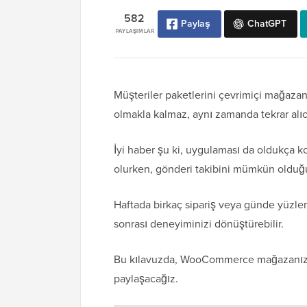
582
Paylaş
ChatGPT
PAYLAŞIMLAR
Müşteriler paketlerini çevrimiçi mağaza
olmakla kalmaz, aynı zamanda tekrar alıcı 
İyi haber şu ki, uygulaması da oldukça
olurken, gönderi takibini mümkün olduğun
Haftada birkaç sipariş veya günde yüzle
sonrası deneyiminizi dönüştürebilir.
Bu kılavuzda, WooCommerce mağazanıza s
paylaşacağız.