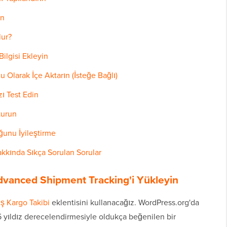
in
lur?
Bilgisi Ekleyin
u Olarak İçe Aktarın (İsteğe Bağlı)
zı Test Edin
turun
ğunu İyileştirme
kında Sıkça Sorulan Sorular
vanced Shipment Tracking'i Yükleyin
 Kargo Takibi
eklentisini kullanacağız. WordPress.org'da
5 yıldız derecelendirmesiyle oldukça beğenilen bir