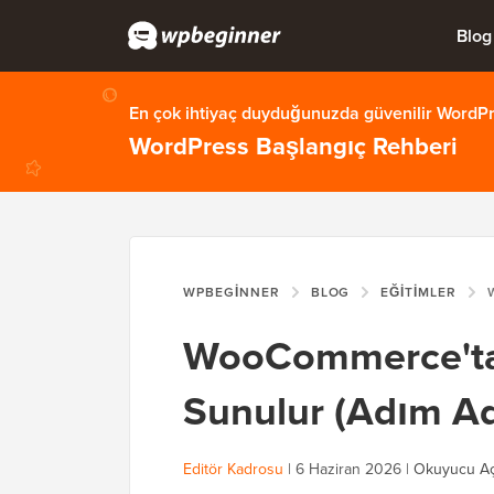
Blog
En çok ihtiyaç duyduğunuzda güvenilir WordPre
WordPress Başlangıç Rehberi
WPBEGINNER
BLOG
EĞITIMLER
WO
WooCommerce'ta 
Sunulur (Adım A
Editör Kadrosu
|
6 Haziran 2026
|
Okuyucu Aç