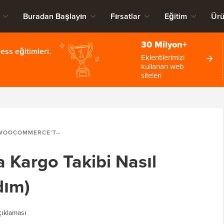
Buradan Başlayın
Fırsatlar
Eğitim
Ürü
30 Milyon+
ss eğitimleri.
Eklentilerimizi
kullanan web
siteleri
OCOMMERCE'TA KARGO TAKIBI NASIL SUNULUR (ADIM ADIM)
Kargo Takibi Nasıl
dım)
ıklaması