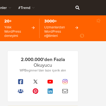
nler
#Trend
20+
3000+
Yıllık
Uzmanlardan
WordPress
WordPress
deneyimi
eğitimleri
Birincil
2.000.000'den Fazla
Kenar
Okuyucu
Çubuğu
WPBeginner'dan taze içerik alın