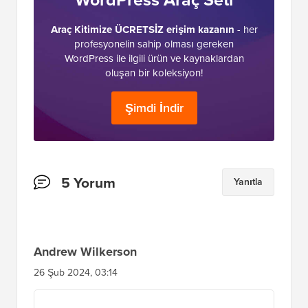
Araç Kitimize ÜCRETSİZ erişim kazanın
- her
profesyonelin sahip olması gereken
WordPress ile ilgili ürün ve kaynaklardan
oluşan bir koleksiyon!
Şimdi İndir
Okuyucu
5 Yorum
Yanıtla
Etkileşimleri
Andrew Wilkerson
26 Şub 2024, 03:14