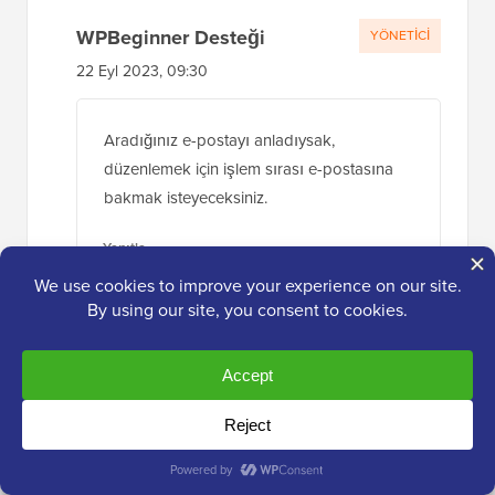
WPBeginner Desteği
YÖNETICI
22 Eyl 2023, 09:30
Aradığınız e-postayı anladıysak,
düzenlemek için işlem sırası e-postasına
bakmak isteyeceksiniz.
Yanıtla
Anaise
11 Ekim 2023, 18:52
Bunu Woocommerce > Ayarlar > E-postalar
> listedeki herhangi bir e-postayı “yönet”