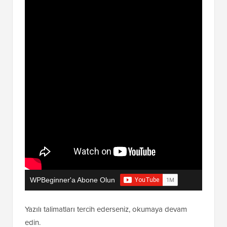
WPBeginner'a Abone Olun
Yazılı talimatları tercih ederseniz, okumaya devam
edin.