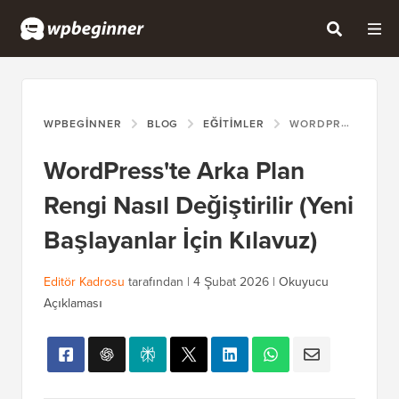
WPBEGINNER
BLOG
EĞITIMLER
WORDPRESS'TE ARKA PLAN RENGI NASIL DEĞIŞTIRILIR (YENI BAŞLAYANLAR İÇIN KILAVUZ)
WordPress'te Arka Plan
Rengi Nasıl Değiştirilir (Yeni
Başlayanlar İçin Kılavuz)
Editör Kadrosu
tarafından |
4 Şubat 2026
|
Okuyucu
Açıklaması