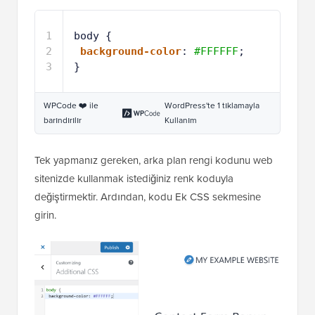
1
body {
2
background-color
: 
#FFFFFF
;
3
}
WPCode ❤️ ile
WordPress'te 1 tıklamayla
barındırılır
Kullanım
Tek yapmanız gereken, arka plan rengi kodunu web
sitenizde kullanmak istediğiniz renk koduyla
değiştirmektir. Ardından, kodu Ek CSS sekmesine
girin.