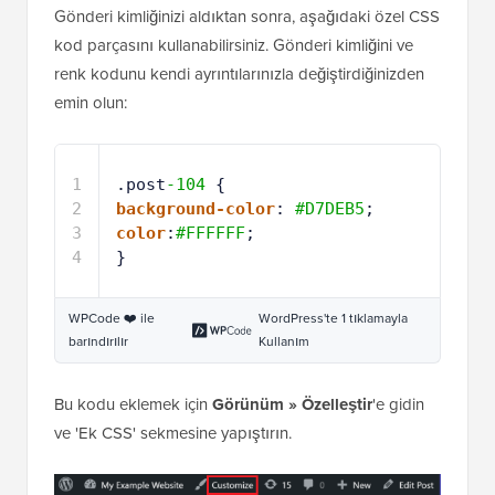
Gönderi kimliğinizi aldıktan sonra, aşağıdaki özel CSS
kod parçasını kullanabilirsiniz. Gönderi kimliğini ve
renk kodunu kendi ayrıntılarınızla değiştirdiğinizden
emin olun:
1
.post
-104
{
2
background-color
: 
#D7DEB5
;
3
color
:
#FFFFFF
;
4
}
WPCode ❤️ ile
WordPress'te 1 tıklamayla
barındırılır
Kullanım
Bu kodu eklemek için
Görünüm » Özelleştir
'e gidin
ve 'Ek CSS' sekmesine yapıştırın.