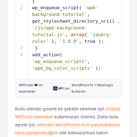
{
2
wp_enqueue_script( 
'wpb-
background-tutorial'
,  
get_stylesheet_directory_uri() . 
'/js/wpb-background-
tutorial.js'
, 
array
( 
'jquery-
color'
), 
'1.0.0'
, true );
3
}
4
add_action( 
'wp_enqueue_scripts'
, 
'wpb_bg_color_scripts'
);
WPCode ❤️ ile
WordPress'te 1 tıklamayla
barındırılır
Kullanım
Kodu sitenize güvenli bir şekilde eklemek için
ücretsiz
WPCode eklentisini
kullanmanızı öneririz. Daha fazla
ayrıntı için,
web'den WordPress'e kod parçacıklarının
nasıl yapıştırılacağına
dair kılavuzumuza bakın.