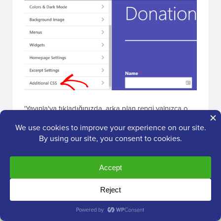
'Yayınla'ya tıkladığınızda, arka plan rengi yalnızca o
belirli blog gönderisi için değişecektir.
Yeni arka plan rengini görmek için artık blog
gönderinizi ziyaret edebilirsiniz.