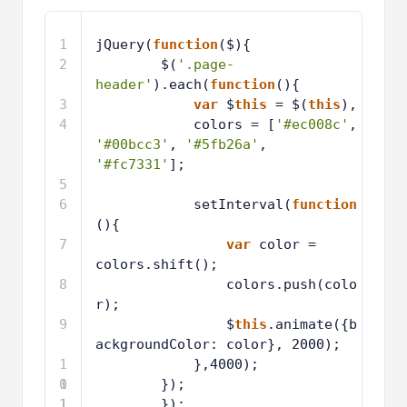
1
jQuery(
function
($){
2
$(
'.page-
header'
).each(
function
(){
3
var
$
this
= $(
this
),
4
colors = [
'#ec008c'
, 
'#00bcc3'
, 
'#5fb26a'
, 
'#fc7331'
];
5
6
setInterval(
function
(){
7
var
color = 
colors.shift();
8
colors.push(colo
r);
9
$
this
.animate({b
ackgroundColor: color}, 2000);
1
},4000);
0
1
});
1
1
});