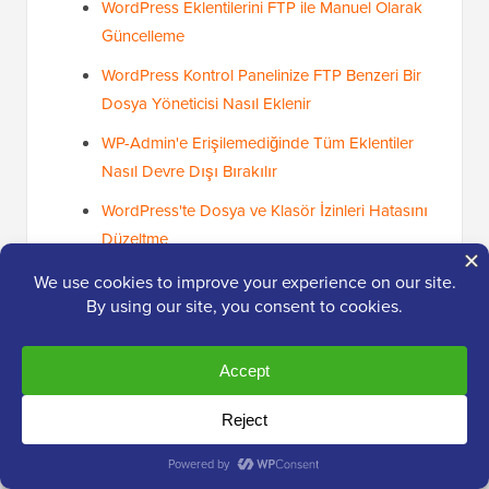
WordPress Eklentilerini FTP ile Manuel Olarak
Güncelleme
WordPress Kontrol Panelinize FTP Benzeri Bir
Dosya Yöneticisi Nasıl Eklenir
WP-Admin'e Erişilemediğinde Tüm Eklentiler
Nasıl Devre Dışı Bırakılır
WordPress'te Dosya ve Klasör İzinleri Hatasını
Düzeltme
WordPress'i Bakım Modunda Takılı Kalmaktan
Nasıl Kurtarılır
Umarız bu makale, dosyaları WordPress'e yüklemek
için en iyi FTP istemcisini bulmanıza yardımcı
olmuştur. Ayrıca,
WordPress'i belge yönetimi veya
dosya yönetimi için nasıl kullanacağınız
ve
en iyi
WordPress etkinlik günlüğü ve izleme eklentileri