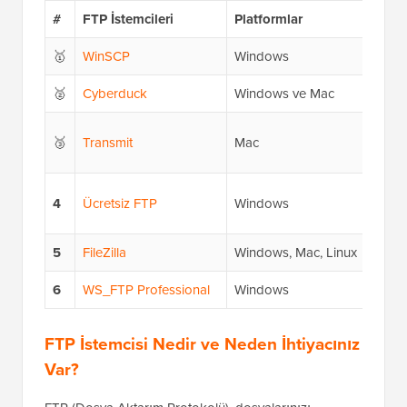
#
FTP İstemcileri
Platformlar
Fiy
🥇
WinSCP
Windows
Ücre
🥈
Cyberduck
Windows ve Mac
Ücre
Fre
🥉
Transmit
Mac
Ücre
Fre
4
Ücretsiz FTP
Windows
Ücre
5
FileZilla
Windows, Mac, Linux
Ücre
6
WS_FTP Professional
Windows
54,9
FTP İstemcisi Nedir ve Neden İhtiyacınız
Var?