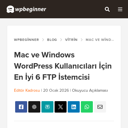
WPBEGINNER
BLOG
VITRIN
MAC VE WINDOWS WORDPRESS KULLANICILARI İÇIN EN İYI 6 FTP İSTEMCISI
Mac ve Windows
WordPress Kullanıcıları İçin
En İyi 6 FTP İstemcisi
Editör Kadrosu
|
20 Ocak 2026
|
Okuyucu Açıklaması