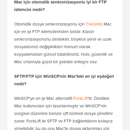
Mac için otomatik senkronizasyonlu iyi bir FTP
istemcisi nedir?
Otomatik dosya senkronizasyonu için
Transmit
, Mac
için en iyi FTP istemcilerinden biridir. Klasör
senkronizasyonunu destekler, böylece yerel ve uzak
dosyalarınızı değişiklikleri manuel olarak
kopyalamadan güncel tutabilirsiniz. Hızlı, güvenilir ve
Mac ortamıyla güzel bir şekilde entegre olur.
SFTP/FTP için WinSCP'nin Mac'teki en iyi eşdeğeri
nedir?
WinSCP'ye en iyi Mac alternatifi
ForkLift
'tir. Özellikle
Mac kullanıcıları için tasarlanmıştır ve WinSCP'nin
sezgisel düzenine benzer çift bölmeli dosya yönetimi
sunar. ForkLift ile SFTP ve FTP bağlantılarını kolayca
yönetebilir, bu da onu Mac'te dosya aktarımları için