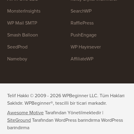
Ekibimize katılın:
İşe Alıyoruz!
OptinMonster
Duplicator
WPForms
WP Simple Pay
All in One SEO
Kolay Dijital İndirmeler
MonsterInsights
SearchWP
WP Mail SMTP
RafflePress
Smash Balloon
PushEngage
SeedProd
WP Hayırsever
Nameboy
AffiliateWP