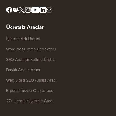
Editöryal Standartlar
Hizmet Şartları
İnceleme Kurulumuzla
FTC Açıklaması
Tanışın
Bilgilerimi Satma
Basın ve Marka Varlıkları
Büyüme Fonu
Bize ulaşın
Ücretsiz Araçlar
İşletme Adı Üretici
WordPress Tema Dedektörü
SEO Anahtar Kelime Üretici