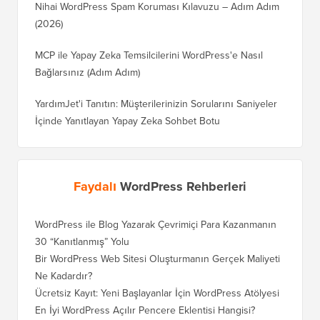
Nihai WordPress Spam Koruması Kılavuzu – Adım Adım
(2026)
MCP ile Yapay Zeka Temsilcilerini WordPress'e Nasıl
Bağlarsınız (Adım Adım)
YardımJet'i Tanıtın: Müşterilerinizin Sorularını Saniyeler
İçinde Yanıtlayan Yapay Zeka Sohbet Botu
Faydalı
WordPress Rehberleri
WordPress ile Blog Yazarak Çevrimiçi Para Kazanmanın
Blogunu
30 “Kanıtlanmış” Yolu
Doğru T
Bir WordPress Web Sitesi Oluşturmanın Gerçek Maliyeti
SEO Kay
Ne Kadardır?
Nasıl D