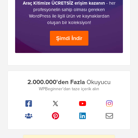
Araç Kitimize ÜCRETSİZ erişim kazanın
- her
profesyonelin sahip olması gereken
WordPress ile ilgili ürün ve kaynaklardan
oluşan bir koleksiyon!
Şimdi İndir
Birincil
2.000.000'den Fazla
Okuyucu
Kenar
WPBeginner'dan taze içerik alın
Çubuğu