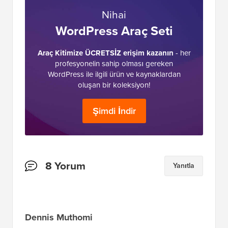
Nihai
WordPress Araç Seti
Araç Kitimize ÜCRETSİZ erişim kazanın
- her
profesyonelin sahip olması gereken
WordPress ile ilgili ürün ve kaynaklardan
oluşan bir koleksiyon!
Şimdi İndir
Okuyucu
8 Yorum
Yanıtla
Etkileşimleri
Dennis Muthomi