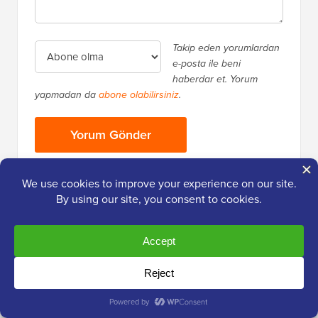
Takip eden yorumlardan
e-posta ile beni
haberdar et. Yorum
yapmadan da
abone olabilirsiniz
.
Birincil
2.000.000'den Fazla
Okuyucu
Kenar
WPBeginner'dan taze içerik alın
Çubuğu