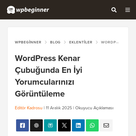
WPBEGINNER
BLOG
EKLENTILER
WORDPRESS KENAR ÇUBUĞUNDA EN İYI YORUMCULARINIZI GÖRÜNTÜLEME
WordPress Kenar
Çubuğunda En İyi
Yorumcularınızı
Görüntüleme
Editör Kadrosu
|
11 Aralık 2025
|
Okuyucu Açıklaması