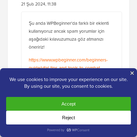
21 Şub 2024, 11:38
Şu anda WPBeginner'da farklı bir eklenti
kullanıyoruz ancak spam yorumlar için
aşağıdaki kılavuzumuza göz atmanızı
öneririz!
https://www.wpbeginner.com/beginners-
guide/vital-tips-and-tools-to-combat-
comment-spam-in-wordpress/
Yanıtla
Valerie
2 Oca 2023, 03:50