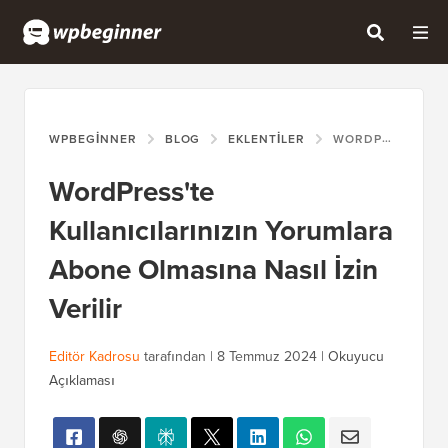
WPBEGINNER
BLOG
EKLENTILER
WORDPRESS'TE KULLANICILARINIZIN YORUMLARA ABONE OLMASINA NASIL İZIN VERILIR
WordPress'te
Kullanıcılarınızın Yorumlara
Abone Olmasına Nasıl İzin
Verilir
Editör Kadrosu
tarafından |
8 Temmuz 2024
|
Okuyucu
Açıklaması