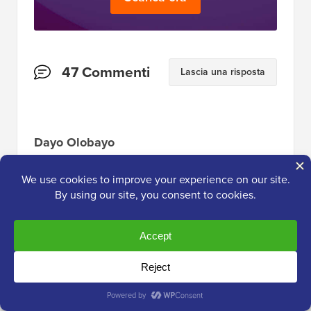
Interazioni
47 Commenti
Lascia una risposta
del
lettore
Dayo Olobayo
17 maggio 2024 alle 15:31
Questo tutorial è molto utile. Non avevo mai
capito quanta differenza potesse fare
notificare specificamente agli utenti le risposte
ai commenti. Il secondo metodo che utilizza
un plugin gratuito è un'opzione economica
che proverò sul mio sito web. Tornerò con un