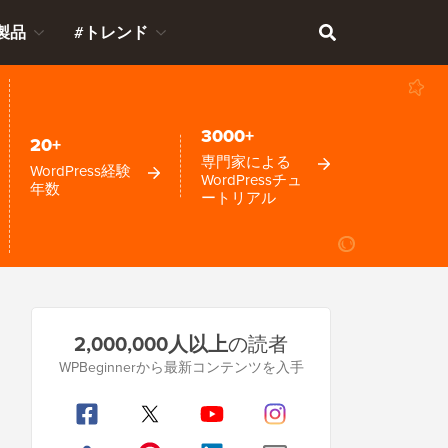
製品
#トレンド
3000+
20+
専門家による
WordPress経験
WordPressチュ
年数
ートリアル
プ
2,000,000人以上
の読者
ラ
WPBeginnerから最新コンテンツを入手
イ
マ