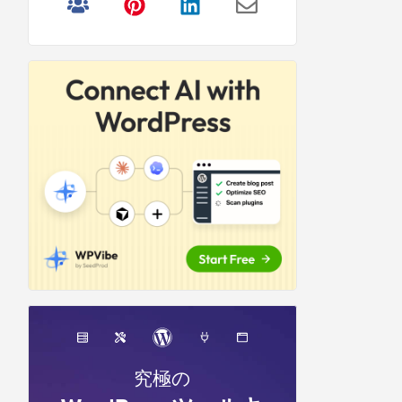
リ
サ
イ
ド
バ
ー
究極の