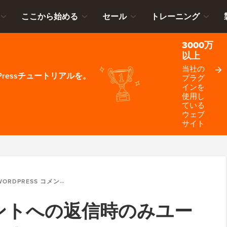
ここから始める
セール
トレーニング
3000万
以上
当社の
ressチュートリアルを。
プラグ
インを
使用し
ている
ウェブ
サイト
ORDPRESS コメントへの返信時のみユーザーに通知する方法
 コメントへの返信時のみユー