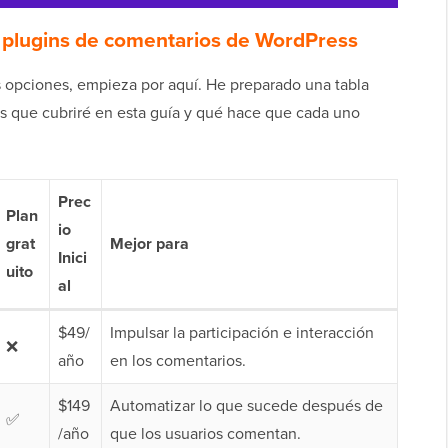
 plugins de comentarios de WordPress
as opciones, empieza por aquí. He preparado una tabla
s que cubriré en esta guía y qué hace que cada uno
Prec
Plan
io
grat
Mejor para
Inici
uito
al
$49/
Impulsar la participación e interacción
❌
año
en los comentarios.
$149
Automatizar lo que sucede después de
✅
/año
que los usuarios comentan.