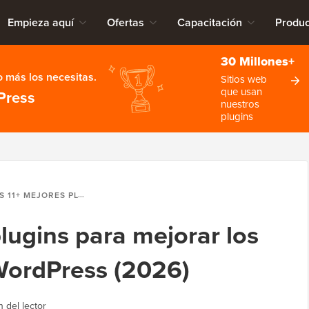
Empieza aquí
Ofertas
Capacitación
Produc
30 Millones+
 más los necesitas.
Sitios web
que usan
Press
nuestros
plugins
EJORES PLUGINS PARA MEJORAR LOS COMENTARIOS DE WORDPRESS (2026)
lugins para mejorar los
WordPress (2026)
 del lector