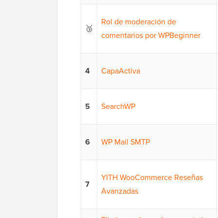
Rol de moderación de
🥉
comentarios por WPBeginner
4
CapaActiva
5
SearchWP
6
WP Mail SMTP
YITH WooCommerce Reseñas
7
Avanzadas