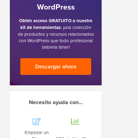
WordPress
Obtén acceso GRATUITO a nuestro
kit de herramientas
: ¡una colección
de productos y recursos relacionados
con WordPress que todo profesional
debería tener!
Descargar ahora
Necesito ayuda con…
Empezar un