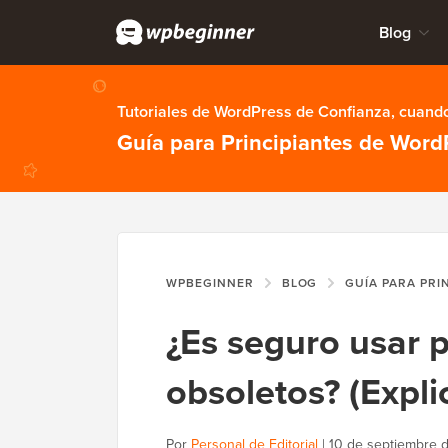
Blog
Tutoriales de WordPress de Confianza, cuando
Guía para Principiantes de Word
WPBEGINNER
BLOG
GUÍA PARA PRI
¿Es seguro usar 
obsoletos? (Expli
Por
Personal de Editorial
|
10 de septiembre 