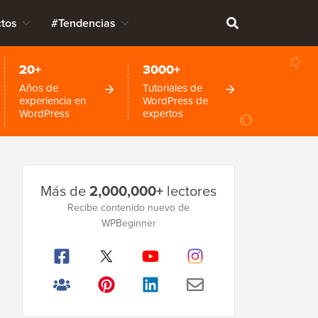
tos
#Tendencias
20+
3000+
Años de
Tutoriales de
experiencia en
WordPress de
WordPress
expertos
Barra
Más de
2,000,000+
lectores
lateral
Recibe contenido nuevo de
principal
WPBeginner