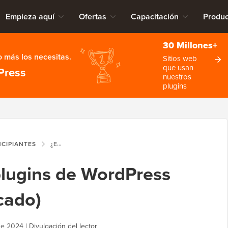
Empieza aquí
Ofertas
Capacitación
Produc
30 Millones+
 más los necesitas.
Sitios web
que usan
Press
nuestros
plugins
NCIPIANTES
¿ES SEGURO USAR PLUGINS DE WORDPRESS OBSOLETOS? (EXPLICADO)
plugins de WordPress
cado)
de 2024
|
Divulgación del lector