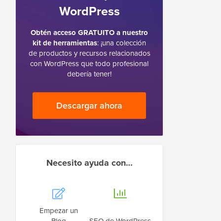
WordPress
Obtén acceso GRATUITO a nuestro
kit de herramientas
: ¡una colección
de productos y recursos relacionados
con WordPress que todo profesional
debería tener!
Descargar ahora
Necesito ayuda con…
Empezar un
Blog
SEO de WordPress