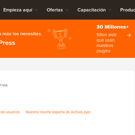
Empieza aquí
Ofertas
Capacitación
Produc
30 Millones+
 más los necesitas.
Sitios web
que usan
Press
nuestros
plugins
TIVA
de usuarios
|
Nuestra reseña experta de ActiveLayer