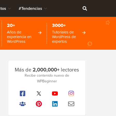
tos
#Tendencias
20+
3000+
Años de
Tutoriales de
experiencia en
WordPress de
WordPress
expertos
Barra
Más de
2,000,000+
lectores
lateral
Recibe contenido nuevo de
WPBeginner
principal